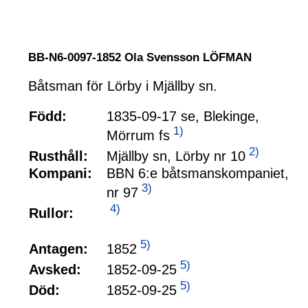
BB-N6-0097-1852 Ola Svensson LÖFMAN
Båtsman för Lörby i Mjällby sn.
Född:
1835-09-17 se, Blekinge,
1)
Mörrum fs
2)
Mjällby sn, Lörby nr 10
Rusthåll:
Kompani:
BBN 6:e båtsmanskompaniet,
3)
nr 97
4)
Rullor:
5)
1852
Antagen:
5)
1852-09-25
Avsked:
5)
1852-09-25
Död: