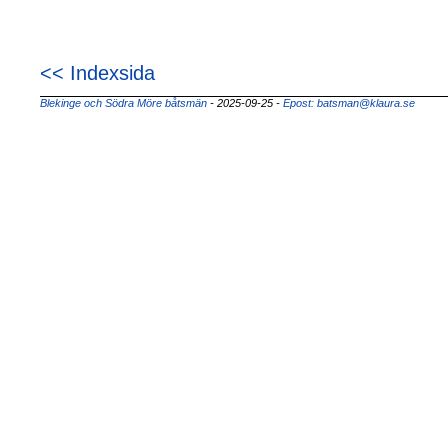
<< Indexsida
Blekinge och Södra Möre båtsmän
- 2025-09-25
-
Epost: batsman@klaura.se