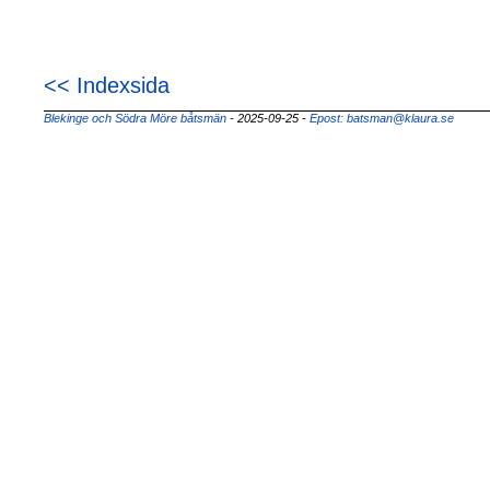
<< Indexsida
Blekinge och Södra Möre båtsmän
- 2025-09-25
-
Epost: batsman@klaura.se