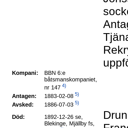
sock
Anta
Tjäna
Rekry
uppf
Kompani:
BBN 6:e
båtsmanskompaniet,
4)
nr 147
5)
1883-02-08
Antagen:
5)
1886-07-03
Avsked:
Drun
Död:
1892-12-26 se,
Blekinge, Mjällby fs,
Franc