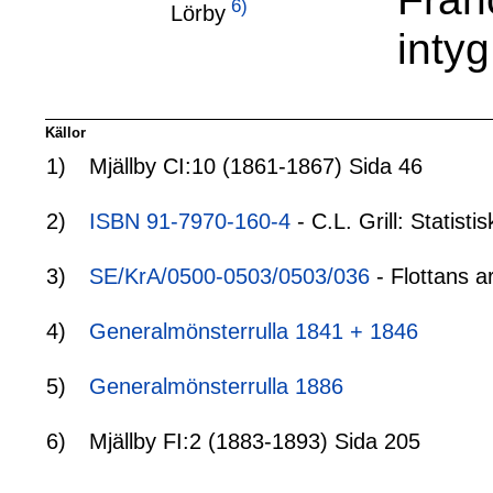
6)
Lörby
intyg
Källor
1)
Mjällby CI:10 (1861-1867) Sida 46
2)
ISBN 91-7970-160-4
- C.L. Grill: Statis
3)
SE/KrA/0500-0503/0503/036
- Flottans a
4)
Generalmönsterrulla 1841 + 1846
5)
Generalmönsterrulla 1886
6)
Mjällby FI:2 (1883-1893) Sida 205