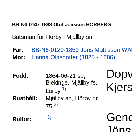
BB-N6-0147-1883 Olof Jönsson HÖRBERG
Båtsman för Hörby i Mjällby sn.
Far:
BB-N6-0120-1850 Jöns Mattisson WÄ
Mor:
Hanna Olasdotter (1825 - 1886)
Dopv
Född:
1864-06-21 se,
Blekinge, Mjällby fs,
Kjers
1)
Lörby
Rusthåll:
Mjällby sn, Hörby nr
2)
75
Gene
3)
Rullor:
Jöns