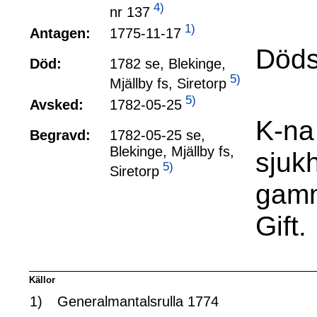
4)
nr 137
1)
1775-11-17
Antagen:
Döds
Död:
1782 se, Blekinge,
5)
Mjällby fs, Siretorp
5)
1782-05-25
Avsked:
K-na
Begravd:
1782-05-25 se,
Blekinge, Mjällby fs,
sjukh
5)
Siretorp
gamm
Gift.
Källor
1)
Generalmantalsrulla 1774