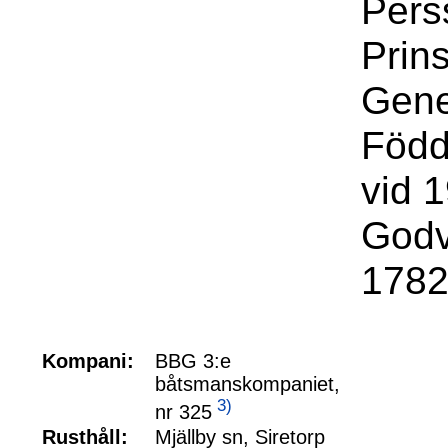
Pers
Prin
Gene
Född
vid 1
Godv
1782
Kompani:
BBG 3:e
båtsmanskompaniet,
3)
nr 325
Rusthåll:
Mjällby sn, Siretorp