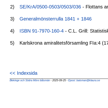
2)
SE/KrA/0500-0503/0503/036
- Flottans a
3)
Generalmönsterrulla 1841 + 1846
4)
ISBN 91-7970-160-4
- C.L. Grill: Statis
5)
Karlskrona amiralitetsförsamling FIa:4 (
<< Indexsida
Blekinge och Södra Möre båtsmän
- 2025-09-25
-
Epost: batsman@klaura.se