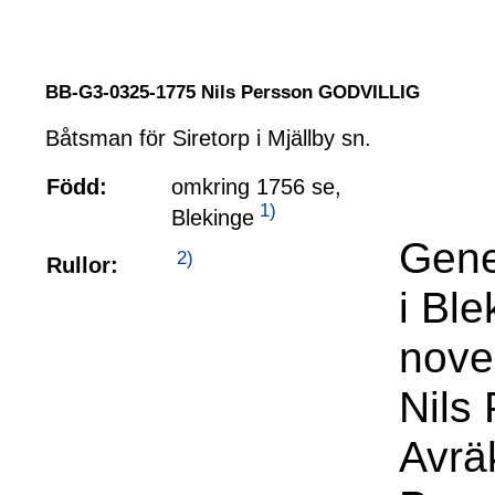
BB-G3-0325-1775 Nils Persson GODVILLIG
Båtsman för Siretorp i Mjällby sn.
Född:
omkring 1756 se,
1)
Blekinge
Gene
2)
Rullor:
i Bl
nove
Nils
Avrä