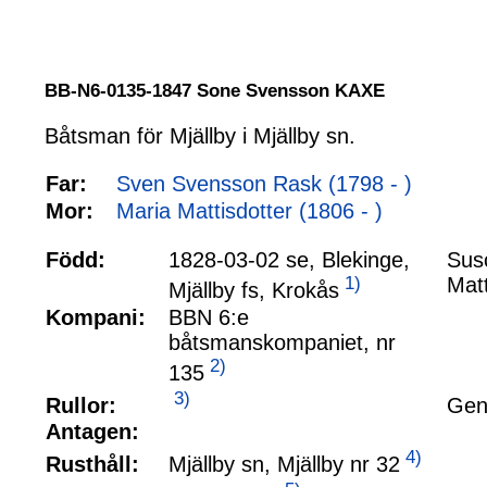
BB-N6-0135-1847 Sone Svensson KAXE
Båtsman för Mjällby i Mjällby sn.
Far:
Sven Svensson Rask (1798 - )
Mor:
Maria Mattisdotter (1806 - )
Född:
1828-03-02 se, Blekinge,
Sus
1)
Matt
Mjällby fs, Krokås
Kompani:
BBN 6:e
båtsmanskompaniet, nr
2)
135
3)
Rullor:
Gen
Antagen:
4)
Mjällby sn, Mjällby nr 32
Rusthåll: