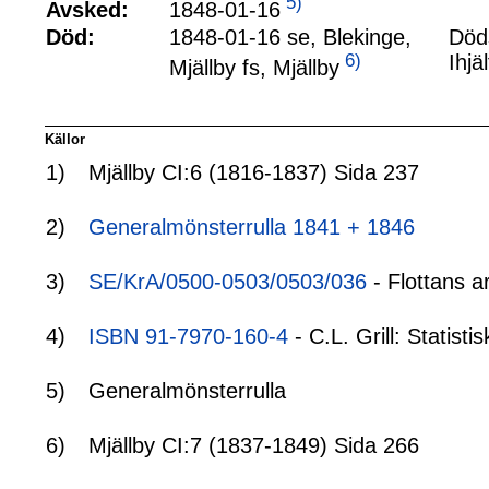
5)
1848-01-16
Avsked:
Död:
1848-01-16 se, Blekinge,
Död
6)
Ihjä
Mjällby fs, Mjällby
Källor
1)
Mjällby CI:6 (1816-1837) Sida 237
2)
Generalmönsterrulla 1841 + 1846
3)
SE/KrA/0500-0503/0503/036
- Flottans a
4)
ISBN 91-7970-160-4
- C.L. Grill: Statis
5)
Generalmönsterrulla
6)
Mjällby CI:7 (1837-1849) Sida 266