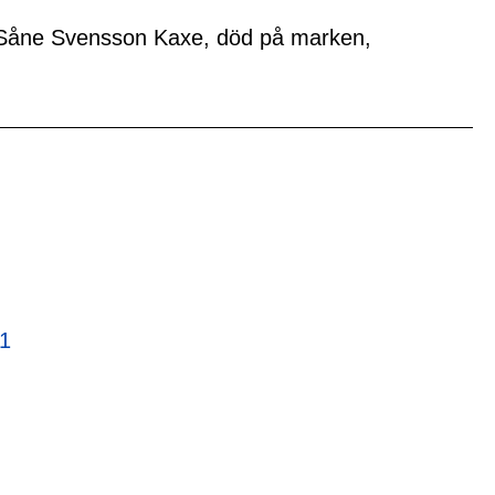
m Såne Svensson Kaxe, död på marken,
21