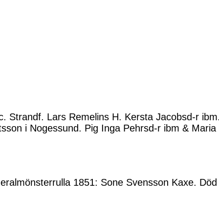
c. Strandf. Lars Remelins H. Kersta Jacobsd-r ibm
sson i Nogessund. Pig Inga Pehrsd-r ibm & Maria E
eralmönsterrulla 1851: Sone Svensson Kaxe. Död 