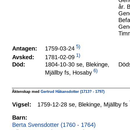
Gene
år. 
Gene
Befa
Gene
Timm
5)
1759-03-24
Antagen:
1)
1781-02-09
Avsked:
Död:
1804-10-30 se, Blekinge,
Döds
6)
Mjällby fs, Hosaby
Äktenskap med
Gertrud Håkansdotter (1713? - 1797)
1759-12-28 se, Blekinge, Mjällby fs
Vigsel:
Barn:
Berta Svensdotter (1760 - 1764)