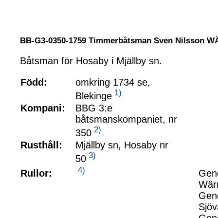
BB-G3-0350-1759 Timmerbåtsman Sven Nilsson 
Båtsman för Hosaby i Mjällby sn.
Född:
omkring 1734 se,
1)
Blekinge
Kompani:
BBG 3:e
båtsmanskompaniet, nr
2)
350
Rusthåll:
Mjällby sn, Hosaby nr
3)
50
4)
Rullor:
Gene
Wär
Gene
Sjöv