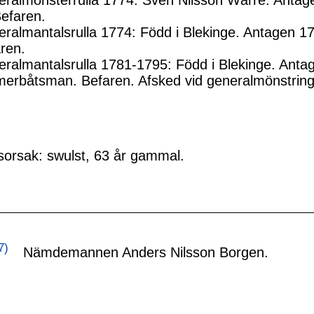
ralmönsterrulla 1774: Sven Nilsson Wärre. Antagen
Befaren.
ralmantalsrulla 1774: Född i Blekinge. Antagen 17
ren.
ralmantalsrulla 1781-1795: Född i Blekinge. Antag
erbåtsman. Befaren. Afsked vid generalmönstring
orsak: swulst, 63 år gammal.
7)
Nämdemannen Anders Nilsson Borgen.