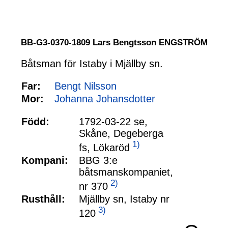
BB-G3-0370-1809 Lars Bengtsson ENGSTRÖM
Båtsman för Istaby i Mjällby sn.
Far:
Bengt Nilsson
Mor:
Johanna Johansdotter
Född:
1792-03-22 se,
Skåne, Degeberga
1)
fs, Lökaröd
Kompani:
BBG 3:e
båtsmanskompaniet,
2)
nr 370
Rusthåll:
Mjällby sn, Istaby nr
3)
120