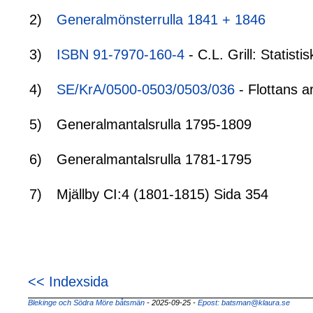
2)
Generalmönsterrulla 1841 + 1846
3)
ISBN 91-7970-160-4
- C.L. Grill: Statis
4)
SE/KrA/0500-0503/0503/036
- Flottans a
5)
Generalmantalsrulla 1795-1809
6)
Generalmantalsrulla 1781-1795
7)
Mjällby CI:4 (1801-1815) Sida 354
<< Indexsida
Blekinge och Södra Möre båtsmän
- 2025-09-25
-
Epost: batsman@klaura.se