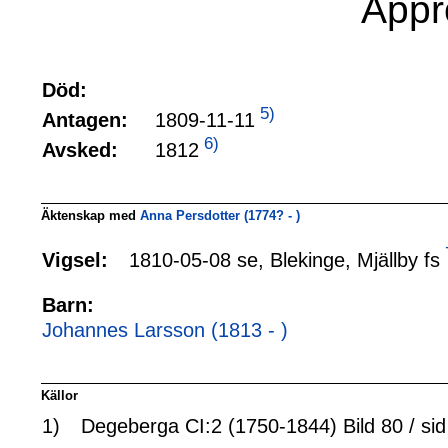
Appr
Död:
5)
1809-11-11
Antagen:
6)
1812
Avsked:
Äktenskap med
Anna Persdotter (1774? - )
1810-05-08 se, Blekinge, Mjällby fs
Vigsel:
Barn:
Johannes Larsson (1813 - )
Källor
1)
Degeberga CI:2 (1750-1844) Bild 80 / si