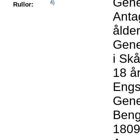
Gene
4)
Rullor:
Anta
ålde
Gene
i Sk
18 å
Engs
Gene
Beng
1809 