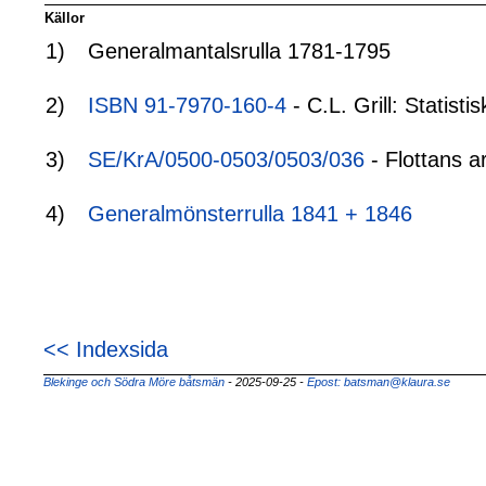
Källor
1)
Generalmantalsrulla 1781-1795
2)
ISBN 91-7970-160-4
- C.L. Grill: Statis
3)
SE/KrA/0500-0503/0503/036
- Flottans a
4)
Generalmönsterrulla 1841 + 1846
<< Indexsida
Blekinge och Södra Möre båtsmän
- 2025-09-25
-
Epost: batsman@klaura.se