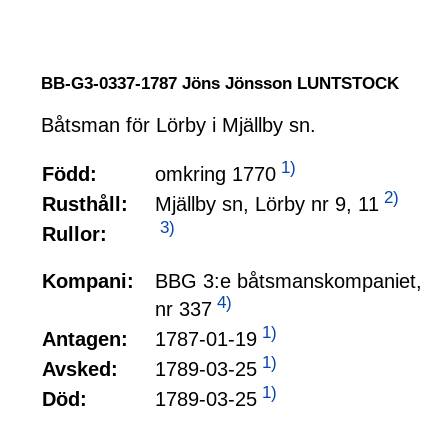
BB-G3-0337-1787 Jöns Jönsson LUNTSTOCK
Båtsman för Lörby i Mjällby sn.
1)
omkring 1770
Född:
2)
Mjällby sn, Lörby nr 9, 11
Rusthåll:
3)
Rullor:
Kompani:
BBG 3:e båtsmanskompaniet,
4)
nr 337
1)
1787-01-19
Antagen:
1)
1789-03-25
Avsked:
1)
1789-03-25
Död: