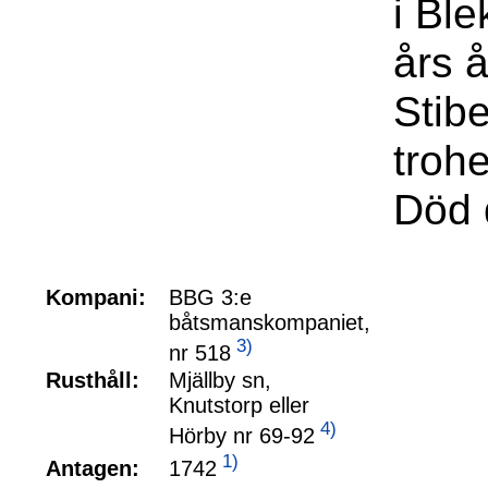
i Bl
års 
Stibe
troh
Död 
Kompani:
BBG 3:e
båtsmanskompaniet,
3)
nr 518
Rusthåll:
Mjällby sn,
Knutstorp eller
4)
Hörby nr 69-92
1)
1742
Antagen: