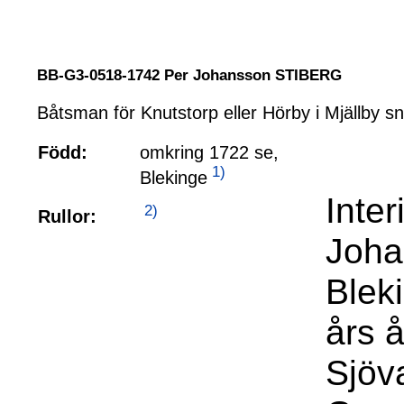
BB-G3-0518-1742 Per Johansson STIBERG
Båtsman för Knutstorp eller Hörby i Mjällby s
Född:
omkring 1722 se,
1)
Blekinge
Inte
2)
Rullor:
Joha
Blek
års å
Sjöv