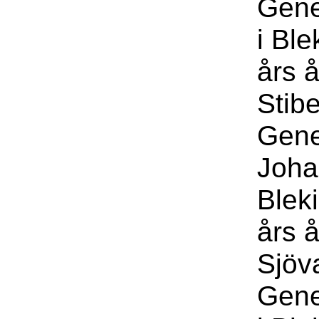
Gene
i Bl
års 
Stibe
Gene
Joha
Blek
års å
Sjöv
Gene