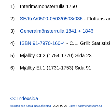
1)
Interimsmönsterrulla 1750
2)
SE/KrA/0500-0503/0503/036
- Flottans a
3)
Generalmönsterrulla 1841 + 1846
4)
ISBN 91-7970-160-4
- C.L. Grill: Statis
5)
Mjällby CI:2 (1754-1770) Sida 23
6)
Mjällby EI:1 (1731-1753) Sida 91
<< Indexsida
Blekinge och Södra Möre båtsmän
- 2025-09-25
-
Epost: batsman@klaura.se