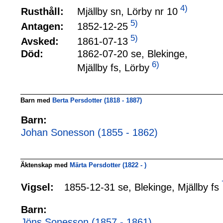
4)
Mjällby sn, Lörby nr 10
Rusthåll:
5)
1852-12-25
Antagen:
5)
1861-07-13
Avsked:
Död:
1862-07-20 se, Blekinge,
6)
Mjällby fs, Lörby
Barn med
Berta Persdotter (1818 - 1887)
Barn:
Johan Sonesson (1855 - 1862)
Äktenskap med
Märta Persdotter (1822 - )
1855-12-31 se, Blekinge, Mjällby fs
Vigsel:
Barn:
Jöns Sonesson (1857 - 1861)