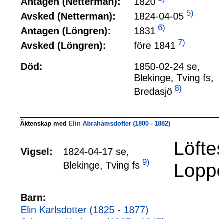
1820
Antagen (Netterman):
5)
1824-04-05
Avsked (Netterman):
6)
1831
Antagen (Löngren):
7)
före 1841
Avsked (Löngren):
Död:
1850-02-24 se,
Blekinge, Tving fs,
8)
Bredasjö
Äktenskap med
Elin Abrahamsdotter (1800 - 1882)
Löft
Vigsel:
1824-04-17 se,
9)
Loppe
Blekinge, Tving fs
Barn:
Elin Karlsdotter (1825 - 1877)