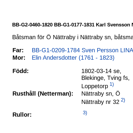
BB-G2-0460-1820 BB-G1-0177-1831 Karl Svenss
Båtsman för Ö Nättraby i Nättraby sn, båtsma
Far:
BB-G1-0209-1784 Sven Persson LINA 
Mor:
Elin Andersdotter (1761 - 1823)
Född:
1802-03-14 se,
Blekinge, Tving fs,
1)
Loppetorp
Rusthåll (Netterman):
Nättraby sn, Ö
2)
Nättraby nr 32
3)
Rullor: