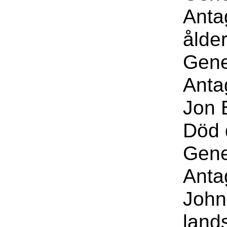
Anta
ålder
Gene
Anta
Jon 
Död 
Gene
Anta
John
land