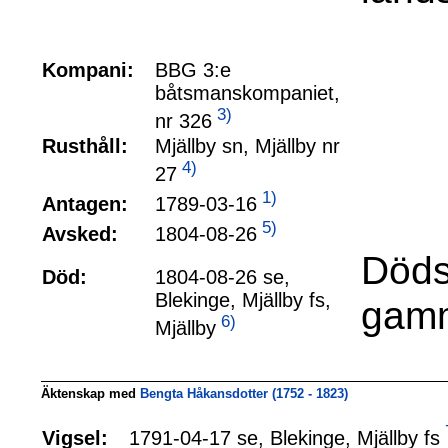
Kompani:
BBG 3:e
båtsmanskompaniet,
3)
nr 326
Rusthåll:
Mjällby sn, Mjällby nr
4)
27
1)
1789-03-16
Antagen:
5)
1804-08-26
Avsked:
Döds
Död:
1804-08-26 se,
Blekinge, Mjällby fs,
gamm
6)
Mjällby
Äktenskap med
Bengta Håkansdotter (1752 - 1823)
1791-04-17 se, Blekinge, Mjällby fs
Vigsel: