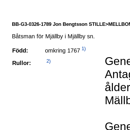
BB-G3-0326-1789 Jon Bengtsson STILLE>MELLBO
Båtsman för Mjällby i Mjällby sn.
1)
omkring 1767
Född:
Gene
2)
Rullor:
Anta
ålder
Mäll
Gene