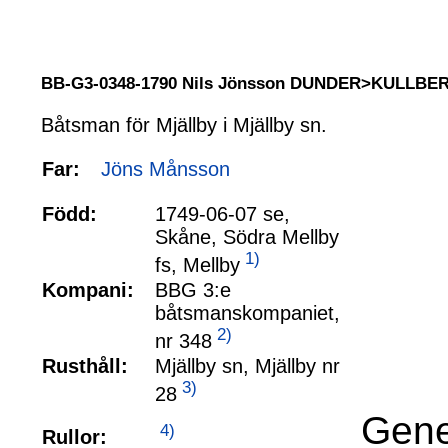
BB-G3-0348-1790 Nils Jönsson DUNDER>KULLBE
Båtsman för Mjällby i Mjällby sn.
Far:
Jöns Månsson
Född:
1749-06-07 se,
Skåne, Södra Mellby
1)
fs, Mellby
Kompani:
BBG 3:e
båtsmanskompaniet,
2)
nr 348
Rusthåll:
Mjällby sn, Mjällby nr
3)
28
Gene
4)
Rullor: