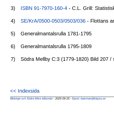
3)
ISBN 91-7970-160-4
- C.L. Grill: Statis
4)
SE/KrA/0500-0503/0503/036
- Flottans a
5)
Generalmantalsrulla 1781-1795
6)
Generalmantalsrulla 1795-1809
7)
Södra Mellby C:3 (1779-1820) Bild 207 / 
<< Indexsida
Blekinge och Södra Möre båtsmän
- 2025-09-25
-
Epost: batsman@klaura.se