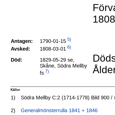
Förv
1808
5)
1790-01-15
Antagen:
6)
1808-03-01
Avsked:
Döds
Död:
1829-05-29 se,
Skåne, Södra Mellby
Ålde
7)
fs
Källor
1)
Södra Mellby C:2 (1714-1778) Bild 900 / 
2)
Generalmönsterrulla 1841 + 1846