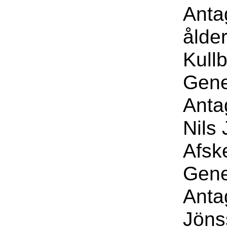
Anta
ålde
Kullb
Gene
Anta
Nils
Afsk
Gene
Anta
Jöns