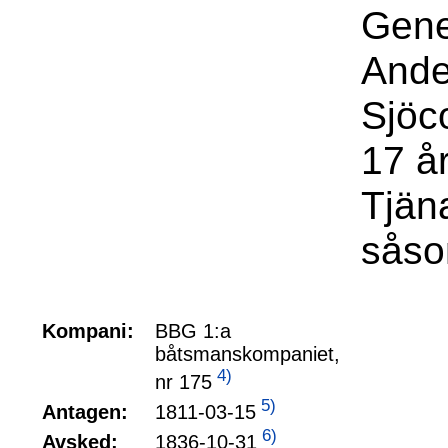
Gene
Ande
Sjöc
17 å
Tjän
såso
Kompani:
BBG 1:a
båtsmanskompaniet,
4)
nr 175
5)
1811-03-15
Antagen:
6)
1836-10-31
Avsked: