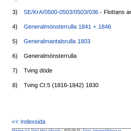
3)
SE/KrA/0500-0503/0503/036
- Flottans a
4)
Generalmönsterrulla 1841 + 1846
5)
Generalmantalsrulla 1803
6)
Generalmönsterrulla
7)
Tving döde
8)
Tving CI:5 (1816-1842) 1830
<< Indexsida
Blekinge och Södra Möre båtsmän
- 2025-09-25
-
Epost: batsman@klaura.se