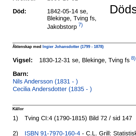
Döds
Död:
1842-05-14 se,
Blekinge, Tving fs,
7)
Jakobstorp
Äktenskap med
Ingier Johansdotter (1799 - 1878)
8)
1830-12-31 se, Blekinge, Tving fs
Vigsel:
Barn:
Nils Andersson (1831 - )
Cecilia Andersdotter (1835 - )
Källor
1)
Tving CI:4 (1790-1815) Bild 72 / sid 147
2)
ISBN 91-7970-160-4
- C.L. Grill: Statis