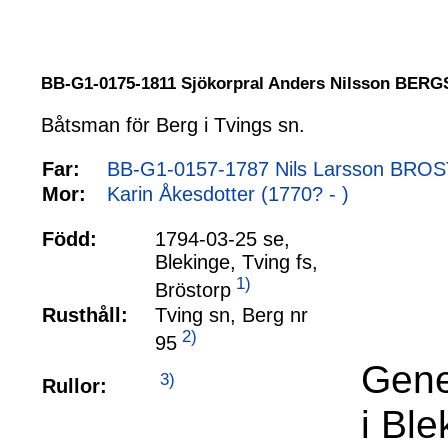
BB-G1-0175-1811 Sjökorpral Anders Nilsson BE
Båtsman för Berg i Tvings sn.
Far:
BB-G1-0157-1787 Nils Larsson BROS
Mor:
Karin Åkesdotter (1770? - )
Född:
1794-03-25 se,
Blekinge, Tving fs,
1)
Bröstorp
Rusthåll:
Tving sn, Berg nr
2)
95
Gene
3)
Rullor:
i Bl