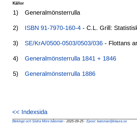
Källor
1)
Generalmönsterrulla
2)
ISBN 91-7970-160-4
- C.L. Grill: Statis
3)
SE/KrA/0500-0503/0503/036
- Flottans a
4)
Generalmönsterrulla 1841 + 1846
5)
Generalmönsterrulla 1886
<< Indexsida
Blekinge och Södra Möre båtsmän
- 2025-09-25
-
Epost: batsman@klaura.se