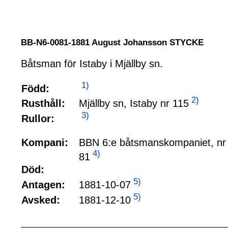
BB-N6-0081-1881 August Johansson STYCKE
Båtsman för Istaby i Mjällby sn.
1)
Född:
2)
Mjällby sn, Istaby nr 115
Rusthåll:
3)
Rullor:
Kompani:
BBN 6:e båtsmanskompaniet, nr
4)
81
Död:
5)
1881-10-07
Antagen:
5)
1881-12-10
Avsked: