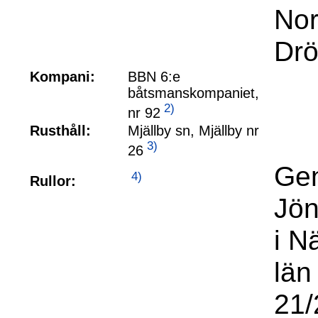
Nor
Drö
Kompani:
BBN 6:e
båtsmanskompaniet,
2)
nr 92
Rusthåll:
Mjällby sn, Mjällby nr
3)
26
Gen
4)
Rullor:
Jön
i N
län
21/