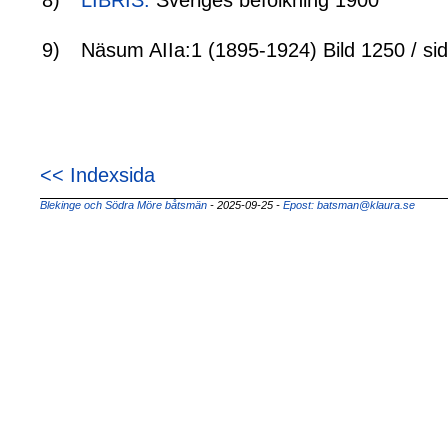
8)
LIBRIS:
Sveriges befolkning 1900
9)
Näsum AIIa:1 (1895-1924) Bild 1250 / si
<< Indexsida
Blekinge och Södra Möre båtsmän
- 2025-09-25
-
Epost: batsman@klaura.se