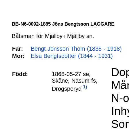
BB-N6-0092-1885 Jöns Bengtsson LAGGARE
Båtsman för Mjällby i Mjällby sn.
Far:
Bengt Jönsson Thom (1835 - 1918)
Mor:
Elsa Bengtsdotter (1844 - 1931)
Dop
Född:
1868-05-27 se,
Skåne, Näsum fs,
Mån
1)
Drögsperyd
N-o
Inh
Son