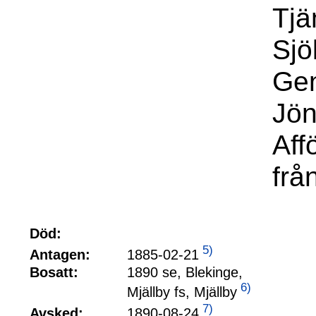
Tjä
Sj
Gen
Jön
Aff
frå
Död:
5)
1885-02-21
Antagen:
Bosatt:
1890 se, Blekinge,
6)
Mjällby fs, Mjällby
7)
1890-08-24
Avsked: