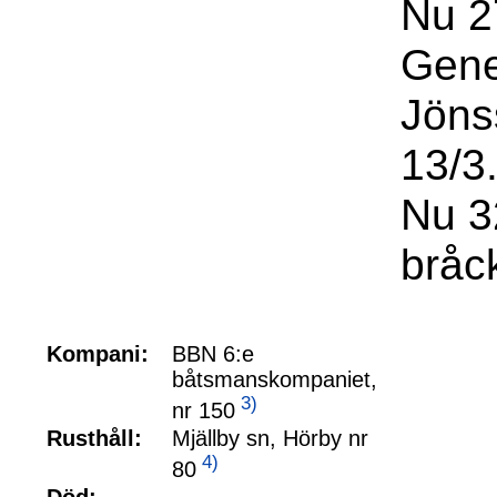
Nu 2
Gene
Jöns
13/3.
Nu 3
bråck
Kompani:
BBN 6:e
båtsmanskompaniet,
3)
nr 150
Rusthåll:
Mjällby sn, Hörby nr
4)
80