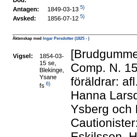
Död:
5)
1849-03-13
Antagen:
5)
1856-07-12
Avsked:
Äktenskap med
Ingar Persdotter (1825 - )
[Brudgummen
Vigsel:
1854-03-
15 se,
Comp. N. 15
Blekinge,
Ysane
föräldrar: a
6)
fs
Hanna Larsdr
Ysberg och 
Cautionister
Eskilsson. 