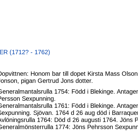
R (1712? - 1762)
Dopvittnen: Honom bar till dopet Kirsta Mass Ols
Jonson, pigan Gertrud Jons dotter.
Generalmantalsrulla 1754: Född i Blekinge. Antagen 
Persson Sexpunning.
Generalmantalsrulla 1761: Född i Blekinge. Antage
Sexpunning. Sjövan. 1764 d 26 aug död i Barraque
Avlöningsrulla 1764: Död d 26 augusti 1764. Jöns 
Generalmönsterrulla 1774: Jöns Pehrsson Sexpunni