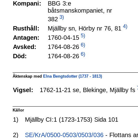
Kompani:
BBG 3:e
båtsmanskompaniet, nr
3)
382
4)
Mjällby sn, Hörby nr 76, 81
Rusthåll:
5)
1760-04-15
Antagen:
6)
1764-08-26
Avsked:
6)
1764-08-26
Död:
Äktenskap med
Elna Bengtsdotter (1737 - 1813)
1762-11-21 se, Blekinge, Mjällby fs
Vigsel:
Källor
1)
Mjällby CI:1 (1723-1753) Sida 101
2)
SE/KrA/0500-0503/0503/036
- Flottans a