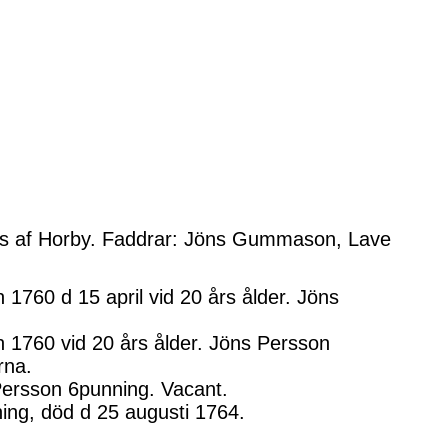
ons af Horby. Faddrar: Jöns Gummason, Lave
1760 d 15 april vid 20 års ålder. Jöns
n 1760 vid 20 års ålder. Jöns Persson
rna.
Persson 6punning. Vacant.
ng, död d 25 augusti 1764.