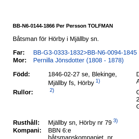
BB-N6-0144-1866 Per Persson TOLFMAN
Båtsman för Hörby i Mjällby sn.
Far:
BB-G3-0333-1832>BB-N6-0094-1845 
Mor:
Pernilla Jönsdotter (1808 - 1878)
Född:
1846-02-27 se, Blekinge,
1)
A
Mjällby fs, Hörby
2)
Rullor:
3)
Mjällby sn, Hörby nr 79
Rusthåll:
Kompani:
BBN 6:e
båtsmanskompaniet, nr