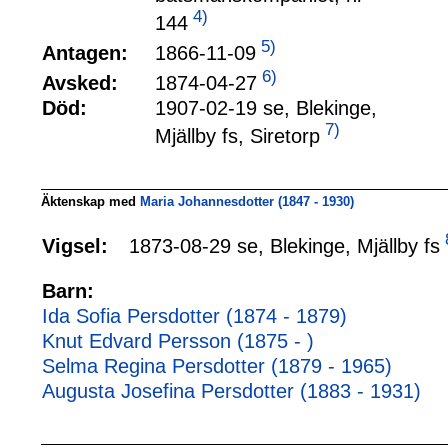
4)
144
5)
1866-11-09
Antagen:
6)
1874-04-27
Avsked:
Död:
1907-02-19 se, Blekinge,
7)
Mjällby fs, Siretorp
Äktenskap med
Maria Johannesdotter (1847 - 1930)
1873-08-29 se, Blekinge, Mjällby fs
Vigsel:
Barn:
Ida Sofia Persdotter (1874 - 1879)
Knut Edvard Persson (1875 - )
Selma Regina Persdotter (1879 - 1965)
Augusta Josefina Persdotter (1883 - 1931)