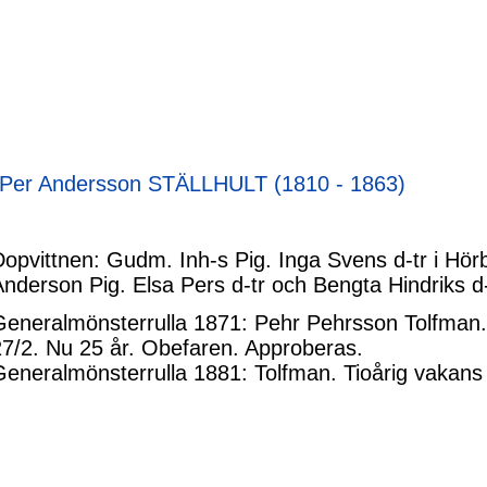
Per Andersson STÄLLHULT (1810 - 1863)
Dopvittnen: Gudm. Inh-s Pig. Inga Svens d-tr i Hör
nderson Pig. Elsa Pers d-tr och Bengta Hindriks d-
Generalmönsterrulla 1871: Pehr Pehrsson Tolfman.
27/2. Nu 25 år. Obefaren. Approberas.
Generalmönsterrulla 1881: Tolfman. Tioårig vakans