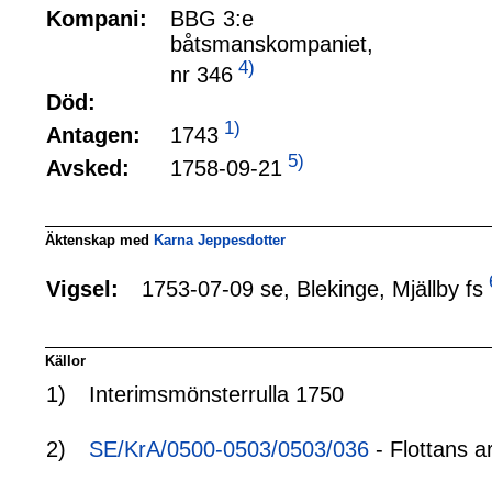
Kompani:
BBG 3:e
båtsmanskompaniet,
4)
nr 346
Död:
1)
1743
Antagen:
5)
1758-09-21
Avsked:
Äktenskap med
Karna Jeppesdotter
1753-07-09 se, Blekinge, Mjällby fs
Vigsel:
Källor
1)
Interimsmönsterrulla 1750
2)
SE/KrA/0500-0503/0503/036
- Flottans a