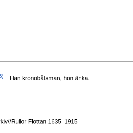
6)
Han kronobåtsman, hon änka.
rkiv//Rullor Flottan 1635–1915