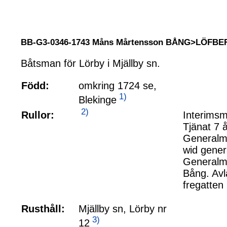
BB-G3-0346-1743 Måns Mårtensson BÅNG>LÖFBE
Båtsman för Lörby i Mjällby sn.
Född:
omkring 1724 se,
1)
Blekinge
2)
Rullor:
Interimsm
Tjänat 7 
Generalma
wid gener
Generalma
Bång. Avl
fregatten
Rusthåll:
Mjällby sn, Lörby nr
3)
12