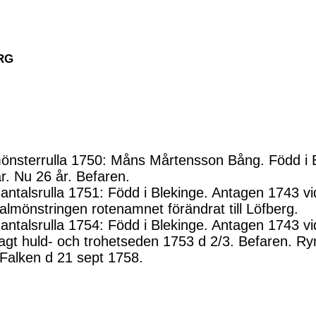
RG
önsterrulla 1750: Måns Mårtensson Bång. Född i B
år. Nu 26 år. Befaren.
ntalsrulla 1751: Född i Blekinge. Antagen 1743 v
almönstringen rotenamnet förändrat till Löfberg.
ntalsrulla 1754: Född i Blekinge. Antagen 1743 v
agt huld- och trohetseden 1753 d 2/3. Befaren. 
 Falken d 21 sept 1758.