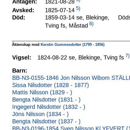
1821-08-28
Antagen:
5)
1825-07-14
Avsked:
Död:
1859-03-14 se, Blekinge,
Döds
6)
Tving fs, Måstad
Äktenskap med
Kerstin Gummesdotter (1799 - 1856)
7)
1824-08-22 se, Blekinge, Tving fs
Vigsel:
Barn:
BB-N3-0155-1846 Jon Nilsson Wibom STÄLL
Sissa Nilsdotter (1828 - 1877)
Mattis Nilsson (1829 - )
Bengta Nilsdotter (1831 - )
Ingegerd Nilsdotter (1832 - )
Jöns Nilsson (1834 - )
Bengta Nilsdotter (1837 - )
BB-N3-0196-1854 Sven Nilsson KLYFVERT (1