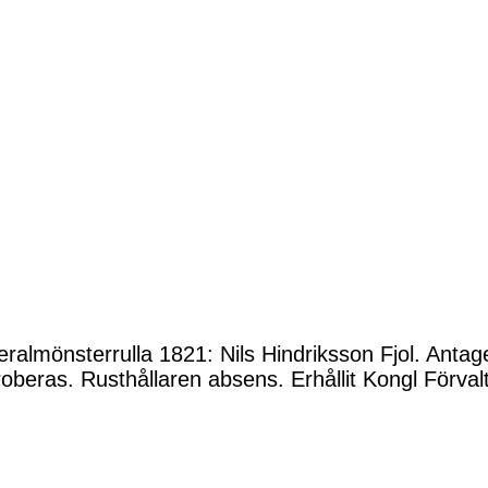
ralmönsterrulla 1821: Nils Hindriksson Fjol. Antag
oberas. Rusthållaren absens. Erhållit Kongl Förval