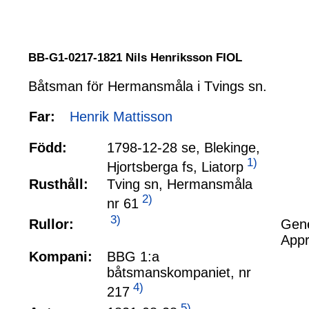
BB-G1-0217-1821 Nils Henriksson FIOL
Båtsman för Hermansmåla i Tvings sn.
Far:
Henrik Mattisson
Född:
1798-12-28 se, Blekinge,
1)
Hjortsberga fs, Liatorp
Rusthåll:
Tving sn, Hermansmåla
2)
nr 61
3)
Rullor:
Gene
Appr
Kompani:
BBG 1:a
båtsmanskompaniet, nr
4)
217
5)