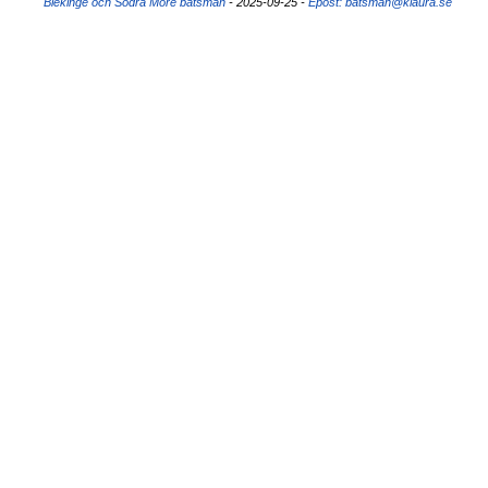
Blekinge och Södra Möre båtsmän
- 2025-09-25
-
Epost: batsman@klaura.se