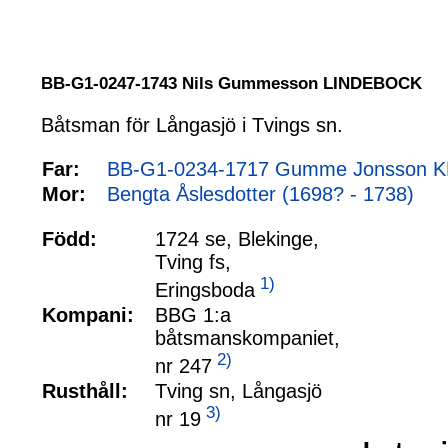
BB-G1-0247-1743 Nils Gummesson LINDEBOCK
Båtsman för Långasjö i Tvings sn.
Far:
BB-G1-0234-1717 Gumme Jonsson KR
Mor:
Bengta Åslesdotter (1698? - 1738)
Född:
1724 se, Blekinge,
Tving fs,
1)
Eringsboda
Kompani:
BBG 1:a
båtsmanskompaniet,
2)
nr 247
Rusthåll:
Tving sn, Långasjö
3)
nr 19