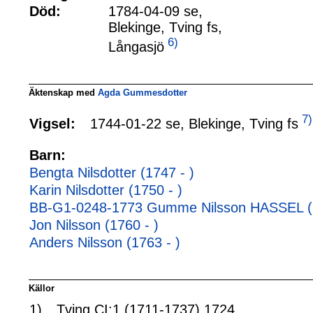
Död:
1784-04-09 se,
Blekinge, Tving fs,
6)
Långasjö
Äktenskap med
Agda Gummesdotter
7)
1744-01-22 se, Blekinge, Tving fs
Vigsel:
Barn:
Bengta Nilsdotter (1747 - )
Karin Nilsdotter (1750 - )
BB-G1-0248-1773 Gumme Nilsson HASSEL (1
Jon Nilsson (1760 - )
Anders Nilsson (1763 - )
Källor
1)
Tving CI:1 (1711-1737) 1724