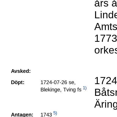
års 
Lind
Amts
1773
orke
Avsked:
1724 
Döpt:
1724-07-26 se,
1)
Båtsm
Blekinge, Tving fs
Ärin
5)
1743
Antagen: