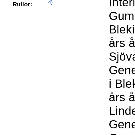
Inte
4)
Rullor:
Gumm
Blek
års å
Sjöv
Gene
i Bl
års 
Lind
Gene