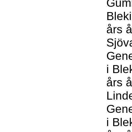
Gumm
Blek
års å
Sjöv
Gene
i Bl
års 
Lind
Gene
i Bl