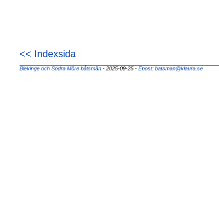
<< Indexsida
Blekinge och Södra Möre båtsmän
- 2025-09-25
-
Epost: batsman@klaura.se