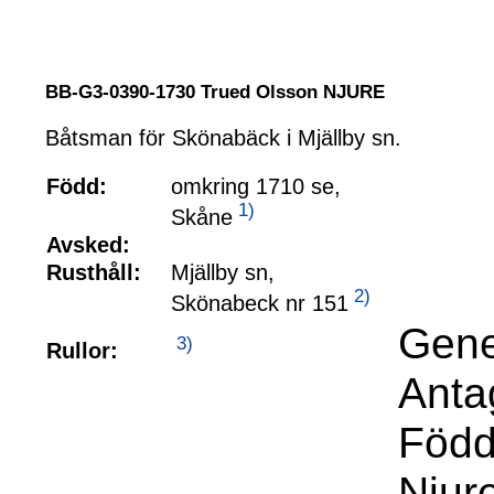
BB-G3-0390-1730 Trued Olsson NJURE
Båtsman för Skönabäck i Mjällby sn.
Född:
omkring 1710 se,
1)
Skåne
Avsked:
Rusthåll:
Mjällby sn,
2)
Skönabeck nr 151
Gene
3)
Rullor:
Anta
Född
Niur