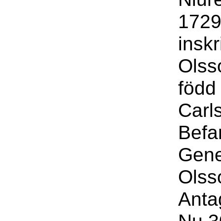
1729
inskr
Olss
född
Carls
Befa
Gene
Olss
Anta