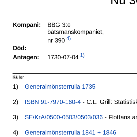
Nu 3
Kompani:
BBG 3:e
båtsmanskompaniet,
4)
nr 390
Död:
1)
1730-07-04
Antagen:
Källor
1)
Generalmönsterrulla 1735
2)
ISBN 91-7970-160-4
- C.L. Grill: Statis
3)
SE/KrA/0500-0503/0503/036
- Flottans a
4)
Generalmönsterrulla 1841 + 1846