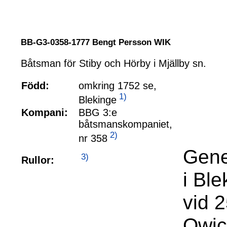
BB-G3-0358-1777 Bengt Persson WIK
Båtsman för Stiby och Hörby i Mjällby sn.
Född:
omkring 1752 se,
1)
Blekinge
Kompani:
BBG 3:e
båtsmanskompaniet,
2)
nr 358
Gene
3)
Rullor:
i Bl
vid 
Qwic