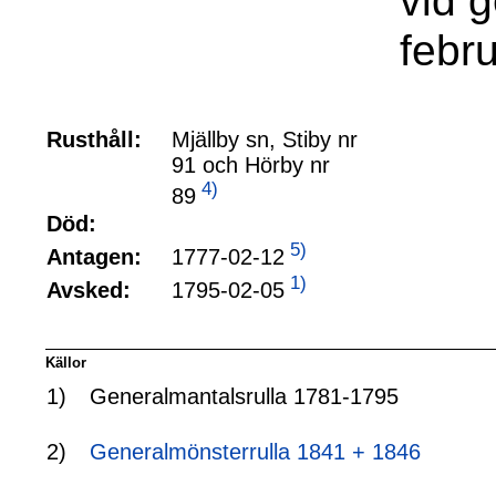
vid 
febr
Rusthåll:
Mjällby sn, Stiby nr
91 och Hörby nr
4)
89
Död:
5)
1777-02-12
Antagen:
1)
1795-02-05
Avsked:
Källor
1)
Generalmantalsrulla 1781-1795
2)
Generalmönsterrulla 1841 + 1846