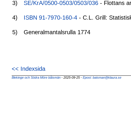
3)
SE/KrA/0500-0503/0503/036
- Flottans a
4)
ISBN 91-7970-160-4
- C.L. Grill: Statis
5)
Generalmantalsrulla 1774
<< Indexsida
Blekinge och Södra Möre båtsmän
- 2025-09-25
-
Epost: batsman@klaura.se