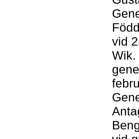
Gene
Född
vid 
Wik.
gene
febr
Gene
Anta
Beng