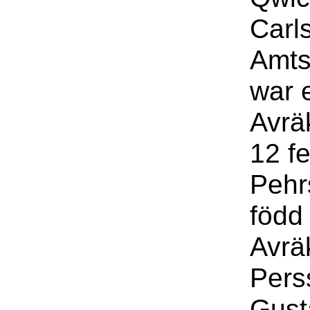
Carls
Amts
war 
Avrä
12 f
Pehr
född
Avrä
Pers
Gust