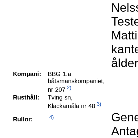
Nels
Test
Matti
kant
ålde
Kompani:
BBG 1:a
båtsmanskompaniet,
2)
nr 207
Rusthåll:
Tving sn,
3)
Klackamåla nr 48
Gene
4)
Rullor:
Anta