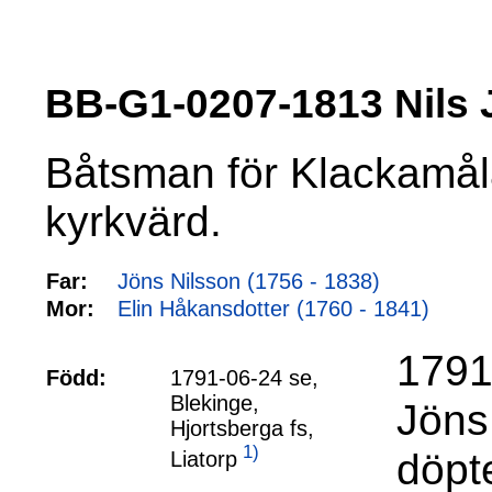
BB-G1-0207-1813 Nil
Båtsman för Klackamåla
kyrkvärd.
Far:
Jöns Nilsson (1756 - 1838)
Mor:
Elin Håkansdotter (1760 - 1841)
1791
Född:
1791-06-24 se,
Blekinge,
Jöns
Hjortsberga fs,
1)
döpt
Liatorp