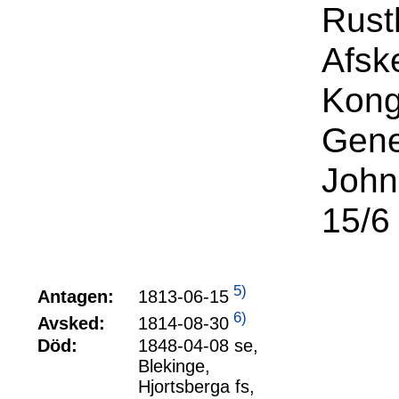
Rust
Afsk
Kong
Gene
John
15/6
5)
1813-06-15
Antagen:
6)
1814-08-30
Avsked:
Död:
1848-04-08 se,
Blekinge,
Hjortsberga fs,