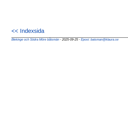
<< Indexsida
Blekinge och Södra Möre båtsmän
- 2025-09-25
-
Epost: batsman@klaura.se