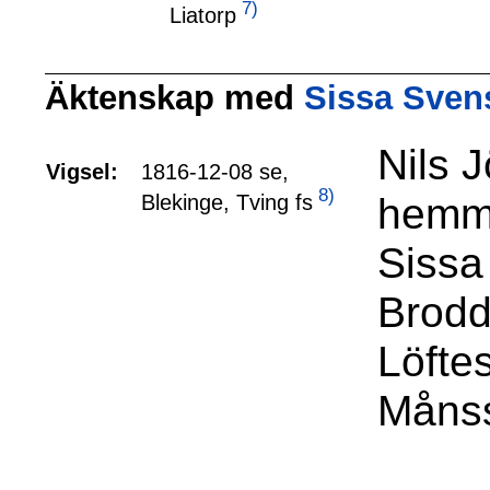
7)
Liatorp
Äktenskap med
Sissa Svens
Nils 
Vigsel:
1816-12-08 se,
8)
hemma
Blekinge, Tving fs
Sissa
Brod
Löfte
Månss