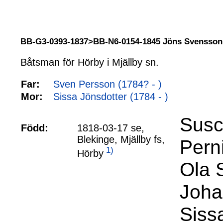
BB-G3-0393-1837>BB-N6-0154-1845 Jöns Svensso
Båtsman för Hörby i Mjällby sn.
Far:
Sven Persson (1784? - )
Mor:
Sissa Jönsdotter (1784 - )
Susc
Född:
1818-03-17 se,
Blekinge, Mjällby fs,
Perni
1)
Hörby
Ola 
Joha
Sissa