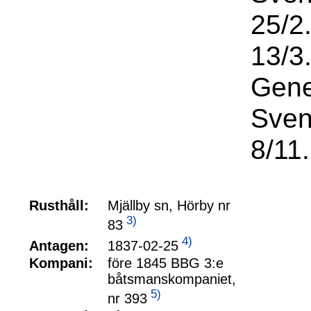
25/2
13/3
Gene
Sven
8/11.
Rusthåll:
Mjällby sn, Hörby nr
3)
83
4)
1837-02-25
Antagen:
Kompani:
före 1845 BBG 3:e
båtsmanskompaniet,
5)
nr 393