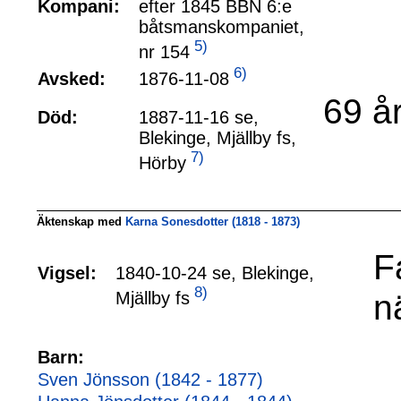
Kompani:
efter 1845 BBN 6:e
båtsmanskompaniet,
5)
nr 154
6)
1876-11-08
Avsked:
69 å
Död:
1887-11-16 se,
Blekinge, Mjällby fs,
7)
Hörby
Äktenskap med
Karna Sonesdotter (1818 - 1873)
F
Vigsel:
1840-10-24 se, Blekinge,
8)
n
Mjällby fs
Barn:
Sven Jönsson (1842 - 1877)