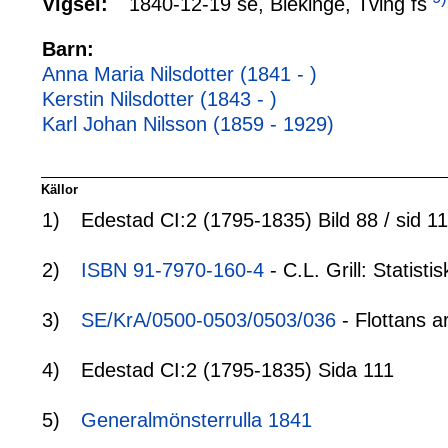
1840-12-19 se, Blekinge, Tving fs
Vigsel:
Barn:
Anna Maria Nilsdotter (1841 - )
Kerstin Nilsdotter (1843 - )
Karl Johan Nilsson (1859 - 1929)
Källor
1)
Edestad CI:2 (1795-1835) Bild 88 / sid 1
2)
ISBN 91-7970-160-4
- C.L. Grill: Statis
3)
SE/KrA/0500-0503/0503/036
- Flottans a
4)
Edestad CI:2 (1795-1835) Sida 111
5)
Generalmönsterrulla 1841