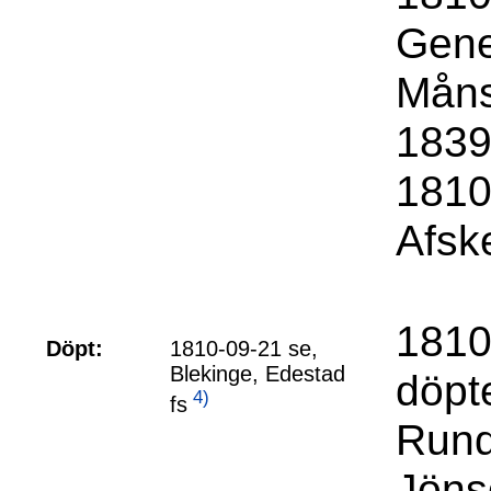
Gene
Måns
1839
1810
Afske
1810
Döpt:
1810-09-21 se,
Blekinge, Edestad
döpt
4)
fs
Rund
Jöns