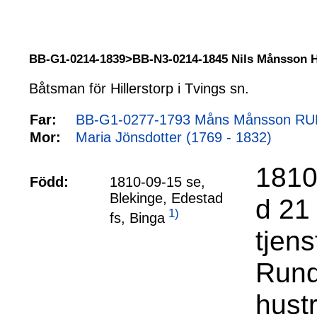
BB-G1-0214-1839>BB-N3-0214-1845 Nils Månsson
Båtsman för Hillerstorp i Tvings sn.
Far:
BB-G1-0277-1793 Måns Månsson RU
Mor:
Maria Jönsdotter (1769 - 1832)
1810
Född:
1810-09-15 se,
Blekinge, Edestad
d 21 
1)
fs, Binga
tjen
Rund
hustr