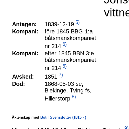
vitt
5)
1839-12-19
Antagen:
Kompani:
före 1845 BBG 1:a
båtsmanskompaniet,
6)
nr 214
Kompani:
efter 1845 BBN 3:e
båtsmanskompaniet,
6)
nr 214
7)
1851
Avsked:
Död:
1868-05-03 se,
Blekinge, Tving fs,
8)
Hillerstorp
Äktenskap med
Botil Svensdotter (1815 - )
9)