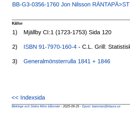
BB-G3-0356-1760 Jon Nilsson RÄNTAPÄ>STI
Källor
1)
Mjällby CI:1 (1723-1753) Sida 120
2)
ISBN 91-7970-160-4
- C.L. Grill: Statis
3)
Generalmönsterrulla 1841 + 1846
<< Indexsida
Blekinge och Södra Möre båtsmän
- 2025-09-25
-
Epost: batsman@klaura.se