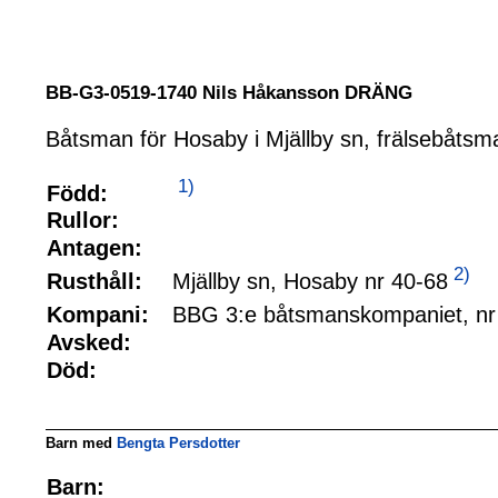
BB-G3-0519-1740 Nils Håkansson DRÄNG
Båtsman för Hosaby i Mjällby sn, frälsebåtsm
1)
Född:
Rullor:
Antagen:
2)
Mjällby sn, Hosaby nr 40-68
Rusthåll:
BBG 3:e båtsmanskompaniet, nr
Kompani:
Avsked:
Död:
Barn med
Bengta Persdotter
Barn: