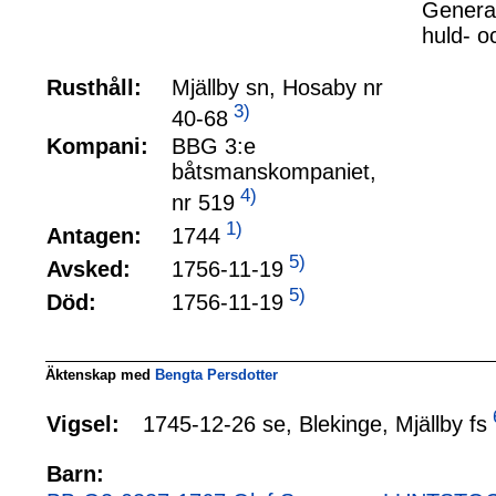
General
huld- o
Rusthåll:
Mjällby sn, Hosaby nr
3)
40-68
Kompani:
BBG 3:e
båtsmanskompaniet,
4)
nr 519
1)
1744
Antagen:
5)
1756-11-19
Avsked:
5)
1756-11-19
Död:
Äktenskap med
Bengta Persdotter
1745-12-26 se, Blekinge, Mjällby fs
Vigsel:
Barn: