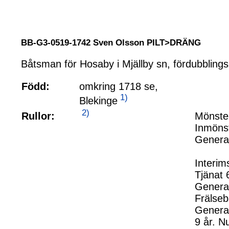
BB-G3-0519-1742 Sven Olsson PILT>DRÄNG
Båtsman för Hosaby i Mjällby sn, fördubbling
Född:
omkring 1718 se,
1)
Blekinge
2)
Rullor:
Mönster
Inmönst
General
Interim
Tjänat 
General
Frälse
General
9 år. N