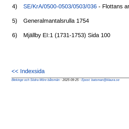
4)
SE/KrA/0500-0503/0503/036
- Flottans a
5)
Generalmantalsrulla 1754
6)
Mjällby EI:1 (1731-1753) Sida 100
<< Indexsida
Blekinge och Södra Möre båtsmän
- 2025-09-25
-
Epost: batsman@klaura.se