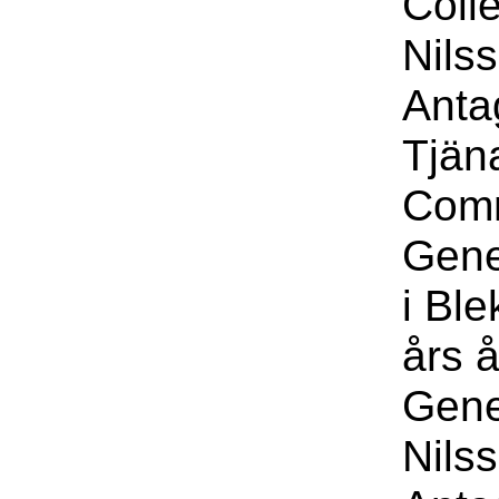
Coll
Nils
Anta
Tjäna
Com
Gene
i Bl
års å
Gene
Nils