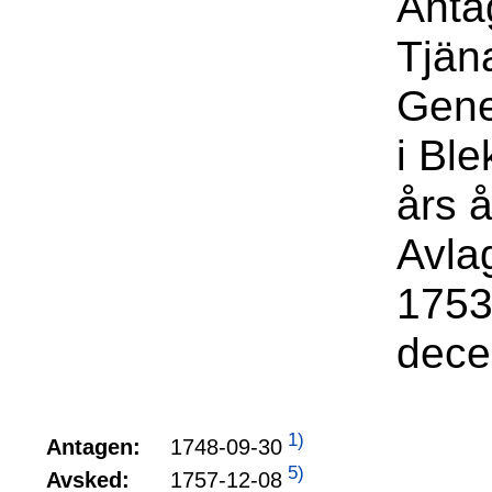
Anta
Tjäna
Gene
i Bl
års å
Avla
1753
dece
1)
1748-09-30
Antagen:
5)
1757-12-08
Avsked: