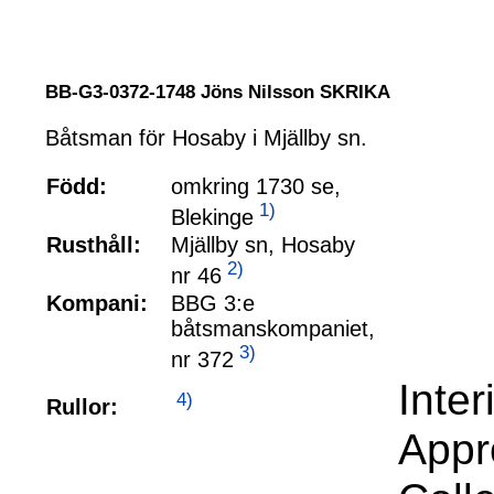
BB-G3-0372-1748 Jöns Nilsson SKRIKA
Båtsman för Hosaby i Mjällby sn.
Född:
omkring 1730 se,
1)
Blekinge
Rusthåll:
Mjällby sn, Hosaby
2)
nr 46
Kompani:
BBG 3:e
båtsmanskompaniet,
3)
nr 372
Inte
4)
Rullor:
Appr