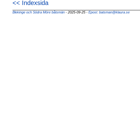
<< Indexsida
Blekinge och Södra Möre båtsmän
- 2025-09-25
-
Epost: batsman@klaura.se