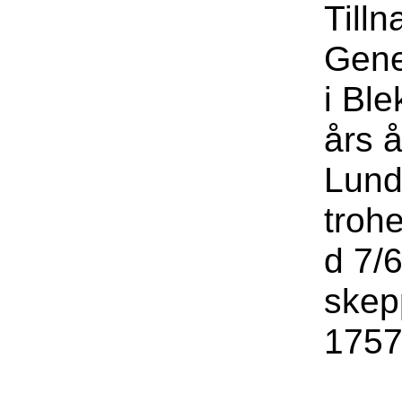
Tilln
Gene
i Bl
års å
Lund
troh
d 7/6
skep
1757