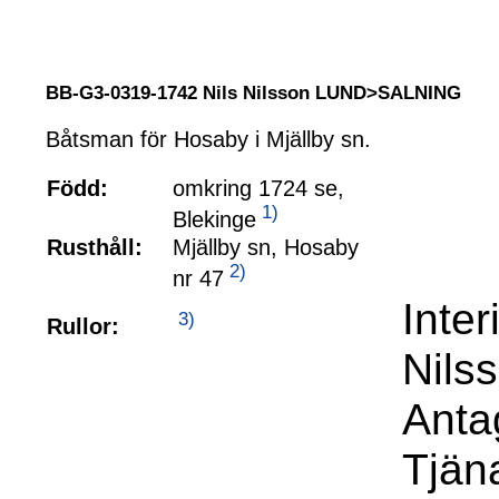
BB-G3-0319-1742 Nils Nilsson LUND>SALNING
Båtsman för Hosaby i Mjällby sn.
Född:
omkring 1724 se,
1)
Blekinge
Rusthåll:
Mjällby sn, Hosaby
2)
nr 47
Inte
3)
Rullor:
Nils
Anta
Tjäna