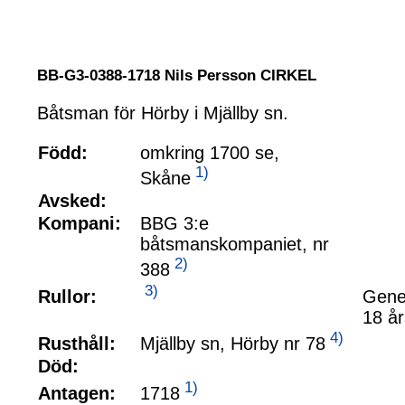
BB-G3-0388-1718 Nils Persson CIRKEL
Båtsman för Hörby i Mjällby sn.
Född:
omkring 1700 se,
1)
Skåne
Avsked:
Kompani:
BBG 3:e
båtsmanskompaniet, nr
2)
388
3)
Rullor:
Gener
18 år
4)
Mjällby sn, Hörby nr 78
Rusthåll:
Död:
1)
1718
Antagen: