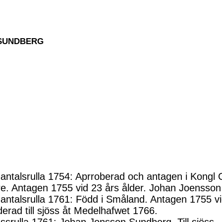
n SUNDBERG
ntalsrulla 1754: Aprroberad och antagen i Kongl Co
. Antagen 1755 vid 23 års ålder. Johan Joensso
ntalsrulla 1761: Född i Småland. Antagen 1755 v
ad till sjöss åt Medelhafwet 1766.