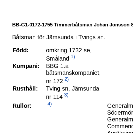
BB-G1-0172-1755 Timmerbåtsman Johan Jonsso
Båtsman för Jämsunda i Tvings sn.
Född:
omkring 1732 se,
1)
Småland
Kompani:
BBG 1:a
båtsmanskompaniet,
2)
nr 172
Rusthåll:
Tving sn, Jämsunda
3)
nr 114
4)
Rullor:
Generalma
Södermöre
Generalma
Commender