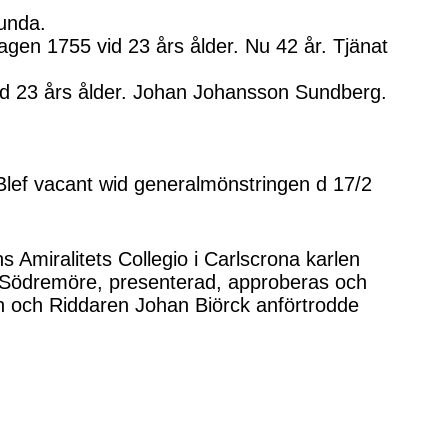
unda.
en 1755 vid 23 års ålder. Nu 42 år. Tjänat
id 23 års ålder. Johan Johansson Sundberg.
lef vacant wid generalmönstringen d 17/2
s Amiralitets Collegio i Carlscrona karlen
Södremöre, presenterad, approberas och
n och Riddaren Johan Biörck anförtrodde