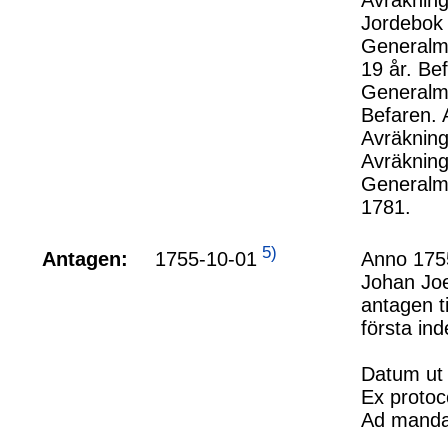
Avräkning
Jordebok 
Generalmö
19 år. Be
Generalma
Befaren. 
Avräkning
Avräkning
Generalma
1781.
5)
1755-10-01
Antagen:
Anno 1755
Johan Jo
antagen t
första in
Datum ut
Ex protoc
Ad mand