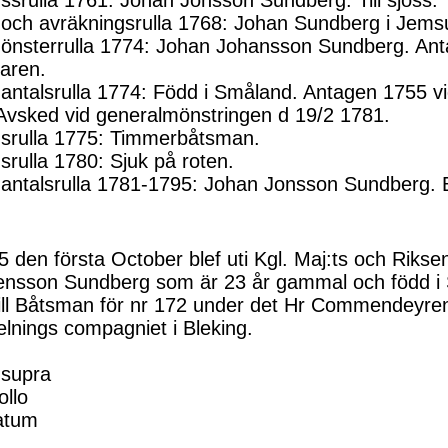
ssrulla 1761: Johan Jonsson Sundberg. Till sjöss.
och avräkningsrulla 1768: Johan Sundberg i Jems
nsterrulla 1774: Johan Johansson Sundberg. Antag
faren.
ntalsrulla 1774: Född i Småland. Antagen 1755 v
Avsked vid generalmönstringen d 19/2 1781.
srulla 1775: Timmerbåtsman.
srulla 1780: Sjuk på roten.
ntalsrulla 1781-1795: Johan Jonsson Sundberg. B
 den första October blef uti Kgl. Maj:ts och Riksen
ensson Sundberg som är 23 år gammal och född i 
ill Båtsman för nr 172 under det Hr Commendeyre
delnings compagniet i Bleking.
 supra
ollo
atum