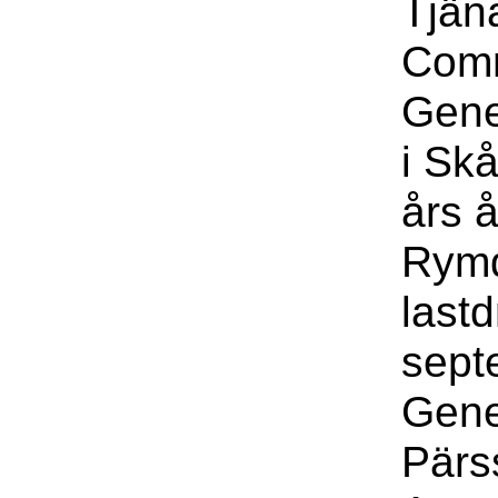
Tjäna
Com
Gene
i Sk
års 
Rymd
last
sept
Gene
Pärs