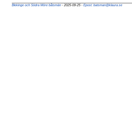
Blekinge och Södra Möre båtsmän
- 2025-09-25
-
Epost: batsman@klaura.se