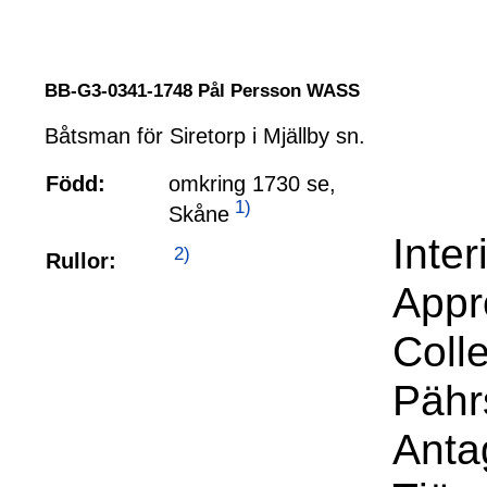
BB-G3-0341-1748 Pål Persson WASS
Båtsman för Siretorp i Mjällby sn.
Född:
omkring 1730 se,
1)
Skåne
Inte
2)
Rullor:
Appr
Coll
Pähr
Anta