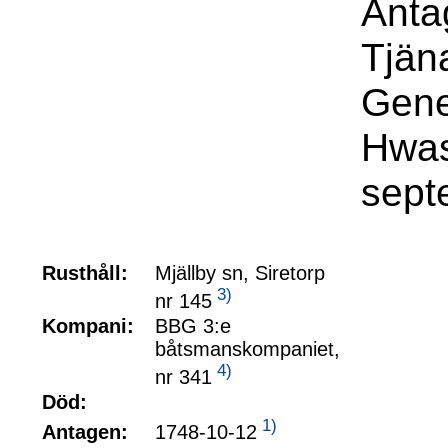
Anta
Tjäna
Gene
Hwas
sept
Rusthåll:
Mjällby sn, Siretorp
3)
nr 145
Kompani:
BBG 3:e
båtsmanskompaniet,
4)
nr 341
Död:
1)
1748-10-12
Antagen: