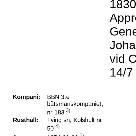
1830
Appr
Gene
Joha
vid 
14/7
Kompani:
BBN 3:e
båtsmanskompaniet,
3)
nr 183
Rusthåll:
Tving sn, Kolshult nr
4)
50
5)