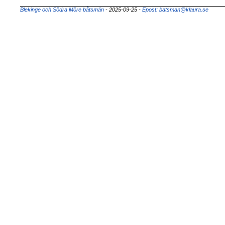
Blekinge och Södra Möre båtsmän
- 2025-09-25
-
Epost: batsman@klaura.se