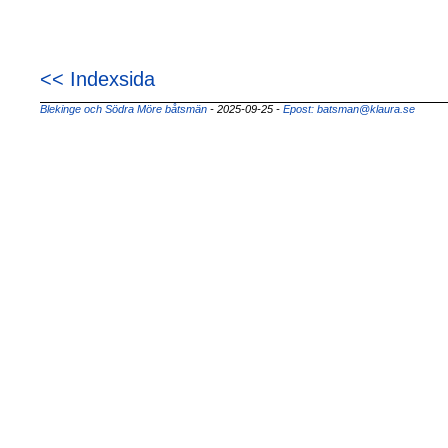
<< Indexsida
Blekinge och Södra Möre båtsmän
- 2025-09-25
-
Epost: batsman@klaura.se