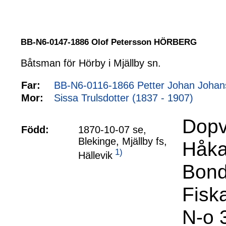
BB-N6-0147-1886 Olof Petersson HÖRBERG
Båtsman för Hörby i Mjällby sn.
Far:
BB-N6-0116-1866 Petter Johan Joh
Mor:
Sissa Trulsdotter (1837 - 1907)
Dopv
Född:
1870-10-07 se,
Blekinge, Mjällby fs,
Håka
1)
Hällevik
Bond
Fisk
N-o 3