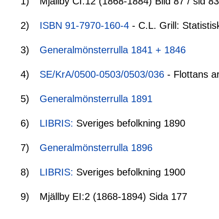
1)
Mjällby CI:12 (1868-1884) Bild 87 / sid 83
2)
ISBN 91-7970-160-4
- C.L. Grill: Statis
3)
Generalmönsterrulla 1841 + 1846
4)
SE/KrA/0500-0503/0503/036
- Flottans a
5)
Generalmönsterrulla 1891
6)
LIBRIS:
Sveriges befolkning 1890
7)
Generalmönsterrulla 1896
8)
LIBRIS:
Sveriges befolkning 1900
9)
Mjällby EI:2 (1868-1894) Sida 177