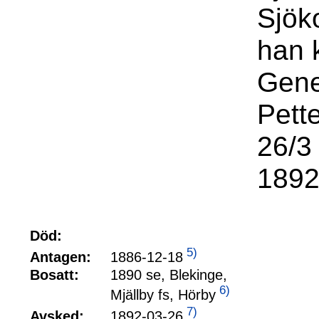
Sjök
han k
Gene
Pett
26/3
1892
Död:
5)
1886-12-18
Antagen:
Bosatt:
1890 se, Blekinge,
6)
Mjällby fs, Hörby
7)
1892-03-26
Avsked: