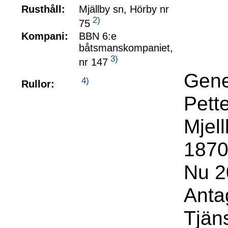
Rusthåll:
Mjällby sn, Hörby nr
2)
75
Kompani:
BBN 6:e
båtsmanskompaniet,
3)
nr 147
Gene
4)
Rullor:
Pett
Mjel
1870
Nu 20
Anta
Tjän