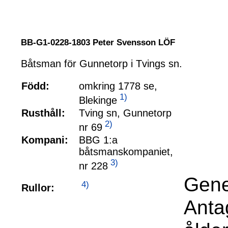
BB-G1-0228-1803 Peter Svensson LÖF
Båtsman för Gunnetorp i Tvings sn.
Född:
omkring 1778 se,
1)
Blekinge
Rusthåll:
Tving sn, Gunnetorp
2)
nr 69
Kompani:
BBG 1:a
båtsmanskompaniet,
3)
nr 228
Gene
4)
Rullor:
Anta