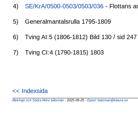
4)
SE/KrA/0500-0503/0503/036
- Flottans a
5)
Generalmantalsrulla 1795-1809
6)
Tving AI:5 (1806-1812) Bild 130 / sid 247
7)
Tving CI:4 (1790-1815) 1803
<< Indexsida
Blekinge och Södra Möre båtsmän
- 2025-09-25
-
Epost: batsman@klaura.se