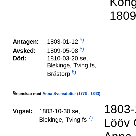
Kong
1809
5)
1803-01-12
Antagen:
5)
1809-05-08
Avsked:
Död:
1810-03-20 se,
Blekinge, Tving fs,
6)
Bråstorp
Äktenskap med
Anna Svensdotter (1776 - 1843)
1803-
Vigsel:
1803-10-30 se,
7)
Lööv 
Blekinge, Tving fs