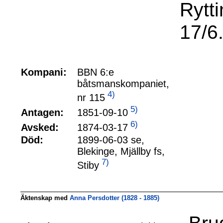
Rytt
17/6
Kompani:
BBN 6:e
båtsmanskompaniet,
4)
nr 115
5)
1851-09-10
Antagen:
6)
1874-03-17
Avsked:
Död:
1899-06-03 se,
Blekinge, Mjällby fs,
7)
Stiby
Äktenskap med
Anna Persdotter (1828 - 1885)