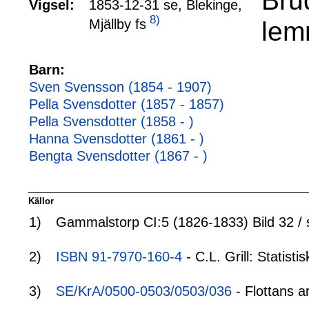
Bru
Vigsel:
1853-12-31 se, Blekinge,
8)
lemn
Mjällby fs
Barn:
Sven Svensson (1854 - 1907)
Pella Svensdotter (1857 - 1857)
Pella Svensdotter (1858 - )
Hanna Svensdotter (1861 - )
Bengta Svensdotter (1867 - )
Källor
1)
Gammalstorp CI:5 (1826-1833) Bild 32 / 
2)
ISBN 91-7970-160-4
- C.L. Grill: Statis
3)
SE/KrA/0500-0503/0503/036
- Flottans a