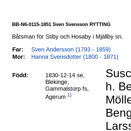
BB-N6-0115-1851 Sven Svensson RYTTING
Båtsman för Stiby och Hosaby i Mjällby sn.
Far:
Sven Andersson (1793 - 1859)
Mor:
Hanna Svensdotter (1800 - 1871)
Susc
Född:
1830-12-14 se,
Blekinge,
h. B
Gammalstorp fs,
1)
Möll
Agerum
Beng
Lars