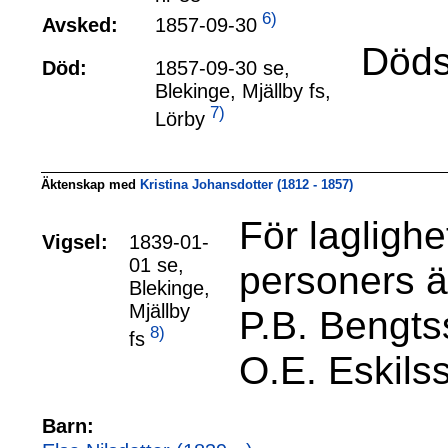
6)
1857-09-30
Avsked:
Döds
Död:
1857-09-30 se,
Blekinge, Mjällby fs,
7)
Lörby
Äktenskap med
Kristina Johansdotter (1812 - 1857)
För lagligh
Vigsel:
1839-01-
01 se,
personers ä
Blekinge,
Mjällby
P.B. Bengts
8)
fs
O.E. Eskils
Barn: