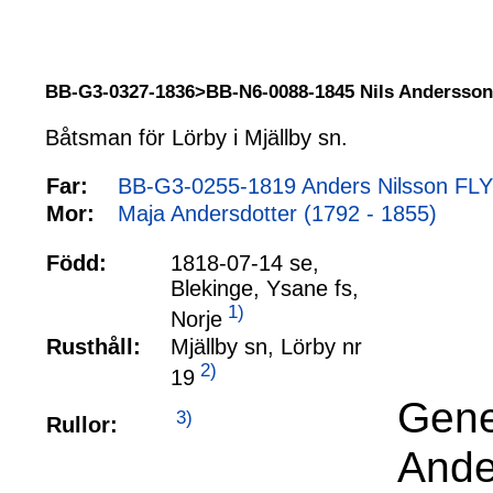
BB-G3-0327-1836>BB-N6-0088-1845 Nils Anderss
Båtsman för Lörby i Mjällby sn.
Far:
BB-G3-0255-1819 Anders Nilsson FL
Mor:
Maja Andersdotter (1792 - 1855)
Född:
1818-07-14 se,
Blekinge, Ysane fs,
1)
Norje
Rusthåll:
Mjällby sn, Lörby nr
2)
19
Gene
3)
Rullor:
Ande