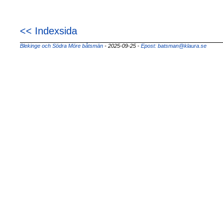
<< Indexsida
Blekinge och Södra Möre båtsmän
- 2025-09-25
-
Epost: batsman@klaura.se