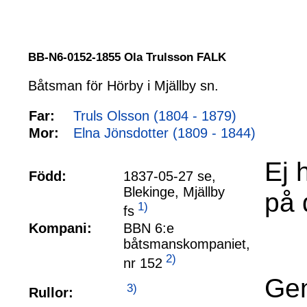
BB-N6-0152-1855 Ola Trulsson FALK
Båtsman för Hörby i Mjällby sn.
Far:
Truls Olsson (1804 - 1879)
Mor:
Elna Jönsdotter (1809 - 1844)
Ej 
Född:
1837-05-27 se,
Blekinge, Mjällby
på 
1)
fs
Kompani:
BBN 6:e
båtsmanskompaniet,
2)
nr 152
Gen
3)
Rullor: