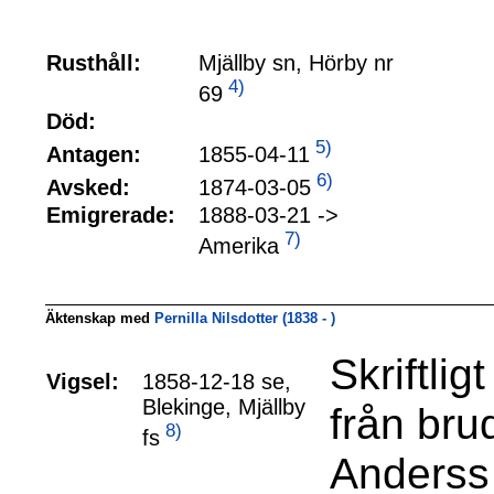
Rusthåll:
Mjällby sn, Hörby nr
4)
69
Död:
5)
1855-04-11
Antagen:
6)
1874-03-05
Avsked:
Emigrerade:
1888-03-21 ->
7)
Amerika
Äktenskap med
Pernilla Nilsdotter (1838 - )
Skriftli
Vigsel:
1858-12-18 se,
Blekinge, Mjällby
från bru
8)
fs
Anderss