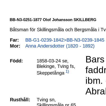
BB-N3-0251-1877 Olof Johansson SKILLBERG
Båtsman för Skillingsmåla och Bergsmåla i Tv
Far:
BB-G1-0239-1842>BB-N3-0239-1845 J
Mor:
Anna Andersdotter (1820 - 1892)
Bars 
Född:
1858-03-24 se,
Blekinge, Tving fs,
fadd
1)
Skeppetånga
ibm.
Abra
Rusthåll:
Tving sn,
Skillingsmåla nr 65