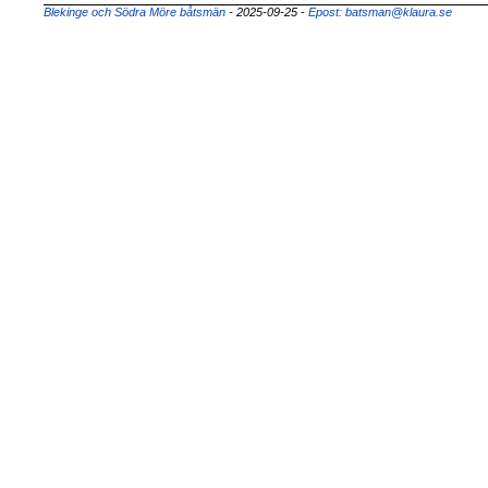
Blekinge och Södra Möre båtsmän
- 2025-09-25
-
Epost: batsman@klaura.se