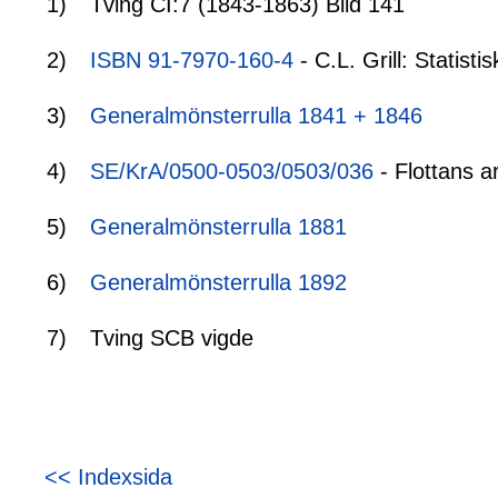
1)
Tving CI:7 (1843-1863) Bild 141
2)
ISBN 91-7970-160-4
- C.L. Grill: Statis
3)
Generalmönsterrulla 1841 + 1846
4)
SE/KrA/0500-0503/0503/036
- Flottans a
5)
Generalmönsterrulla 1881
6)
Generalmönsterrulla 1892
7)
Tving SCB vigde
<< Indexsida