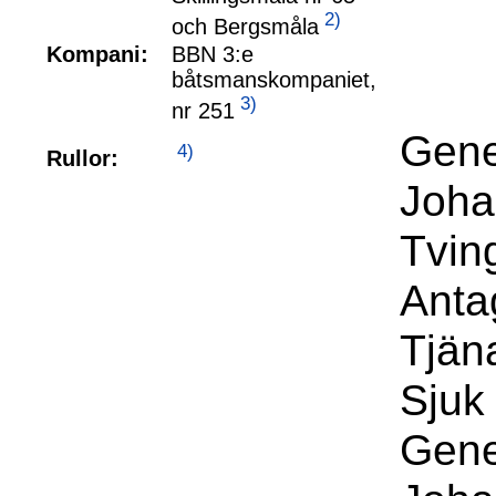
2)
och Bergsmåla
Kompani:
BBN 3:e
båtsmanskompaniet,
3)
nr 251
Gene
4)
Rullor:
Joha
Tvin
Anta
Tjän
Sjuk 
Gene