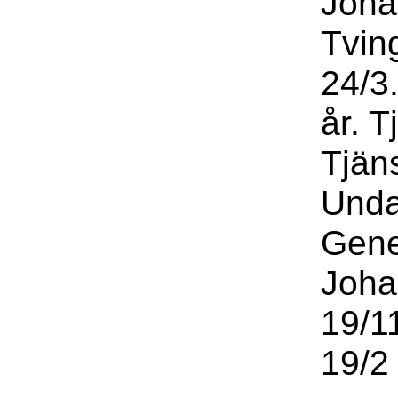
Joha
Tvin
24/3
år. T
Tjän
Unda
Gene
Joha
19/1
19/2