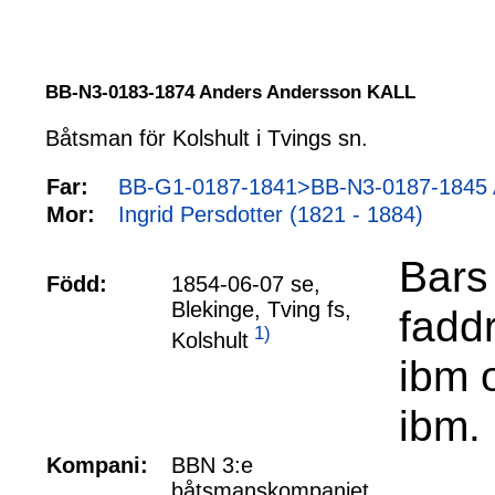
BB-N3-0183-1874 Anders Andersson KALL
Båtsman för Kolshult i Tvings sn.
Far:
BB-G1-0187-1841>BB-N3-0187-1845 A
Mor:
Ingrid Persdotter (1821 - 1884)
Bars
Född:
1854-06-07 se,
Blekinge, Tving fs,
fadd
1)
Kolshult
ibm 
ibm.
Kompani:
BBN 3:e
båtsmanskompaniet,