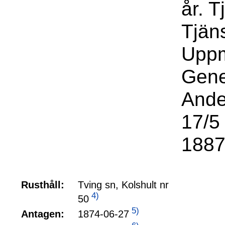
år. T
Tjän
Uppm
Gene
Ande
17/5 
1887
Rusthåll:
Tving sn, Kolshult nr
4)
50
5)
1874-06-27
Antagen: