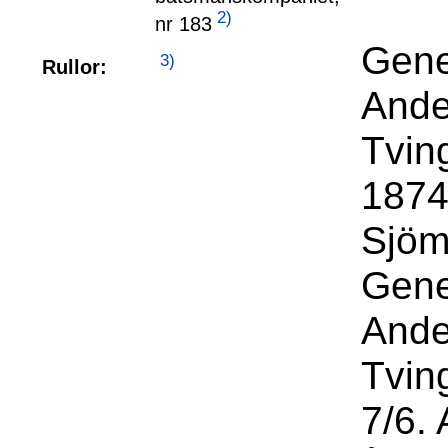
2)
nr 183
Gene
3)
Rullor:
Ande
Tvin
1874 
Sjöm
Gene
Ande
Tvin
7/6.