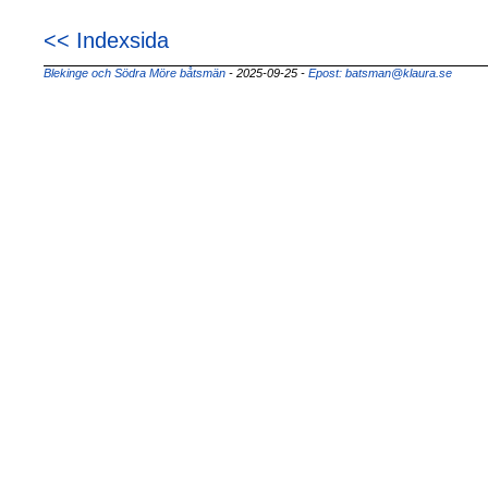
<< Indexsida
Blekinge och Södra Möre båtsmän
- 2025-09-25
-
Epost: batsman@klaura.se