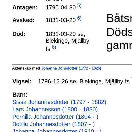
5)
1795-04-30
Antagen:
Båts
6)
1831-03-20
Avsked:
Döds
Död:
1831-03-20 se,
Blekinge, Mjällby
gamm
6)
fs
Äktenskap med
Johanna Jönsdotter (1772 - 1826)
1796-12-26 se, Blekinge, Mjällby fs
Vigsel:
Barn:
Sissa Johannesdotter (1797 - 1882)
Lars Johannesson (1800 - 1880)
Pernilla Johannesdotter (1804 - )
Botilla Johannesdotter (1807 - )
Johanna Johannesdotter (1810 - )