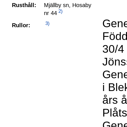
Rusthåll:
Mjällby sn, Hosaby
2)
nr 44
Gene
3)
Rullor:
Född
30/4
Jöns
Gene
i Bl
års 
Plåt
Gene