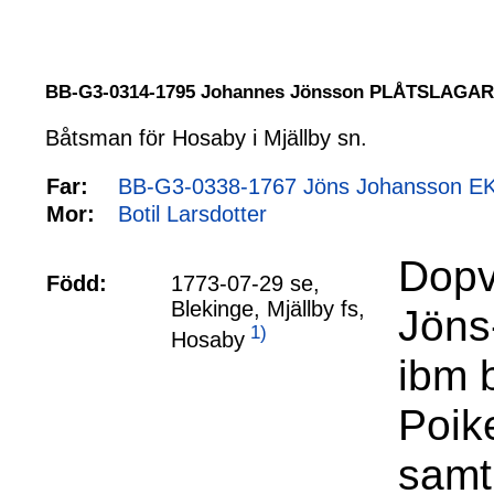
BB-G3-0314-1795 Johannes Jönsson PLÅTSLAGA
Båtsman för Hosaby i Mjällby sn.
Far:
BB-G3-0338-1767 Jöns Johansson EK 
Mor:
Botil Larsdotter
Dopv
Född:
1773-07-29 se,
Blekinge, Mjällby fs,
Jöns
1)
Hosaby
ibm b
Poik
samt 