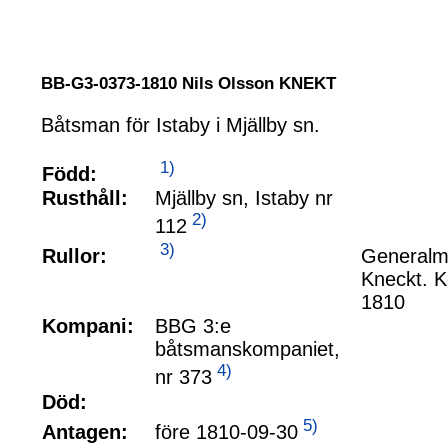
BB-G3-0373-1810 Nils Olsson KNEKT
Båtsman för Istaby i Mjällby sn.
1)
Född:
Rusthåll:
Mjällby sn, Istaby nr
2)
112
3)
Rullor:
Generalma
Kneckt. K
1810
Kompani:
BBG 3:e
båtsmanskompaniet,
4)
nr 373
Död:
5)
före 1810-09-30
Antagen: