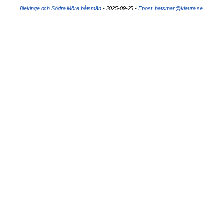
Blekinge och Södra Möre båtsmän
- 2025-09-25
-
Epost: batsman@klaura.se