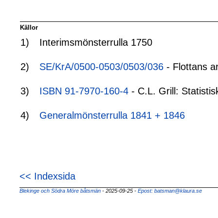
Källor
1)
Interimsmönsterrulla 1750
2)
SE/KrA/0500-0503/0503/036
- Flottans a
3)
ISBN 91-7970-160-4
- C.L. Grill: Statis
4)
Generalmönsterrulla 1841 + 1846
<< Indexsida
Blekinge och Södra Möre båtsmän
- 2025-09-25
-
Epost: batsman@klaura.se