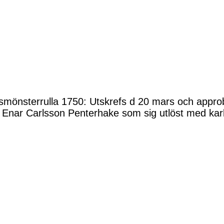
smönsterrulla 1750: Utskrefs d 20 mars och approb
Enar Carlsson Penterhake som sig utlöst med karl