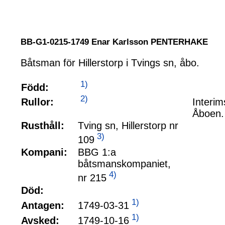
BB-G1-0215-1749 Enar Karlsson PENTERHAKE
Båtsman för Hillerstorp i Tvings sn, åbo.
1)
Född:
2)
Rullor:
Interim
Åboen. 
Rusthåll:
Tving sn, Hillerstorp nr
3)
109
Kompani:
BBG 1:a
båtsmanskompaniet,
4)
nr 215
Död:
1)
1749-03-31
Antagen:
1)
1749-10-16
Avsked: