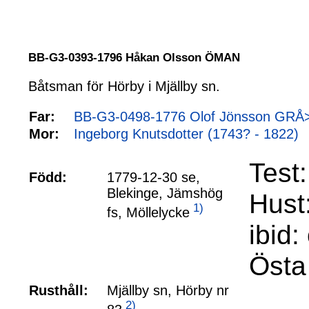
BB-G3-0393-1796 Håkan Olsson ÖMAN
Båtsman för Hörby i Mjällby sn.
Far:
BB-G3-0498-1776 Olof Jönsson GRÅ>
Mor:
Ingeborg Knutsdotter (1743? - 1822)
Test
Född:
1779-12-30 se,
Blekinge, Jämshög
Hust:
1)
fs, Möllelycke
ibid:
Östa
Rusthåll:
Mjällby sn, Hörby nr
2)