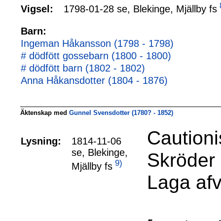
1798-01-28 se, Blekinge, Mjällby fs
Vigsel:
Barn:
Ingeman Håkansson (1798 - 1798)
# dödfött gossebarn (1800 - 1800)
# dödfött barn (1802 - 1802)
Anna Håkansdotter (1804 - 1876)
Äktenskap med
Gunnel Svensdotter (1780? - 1852)
Cautioni
Lysning:
1814-11-06
se, Blekinge,
Skröder
9)
Mjällby fs
Laga afv