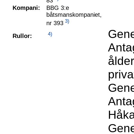
83
Kompani:
BBG 3:e
båtsmanskompaniet,
3)
nr 393
Gene
4)
Rullor:
Anta
ålde
priva
Gene
Anta
Håka
Gene