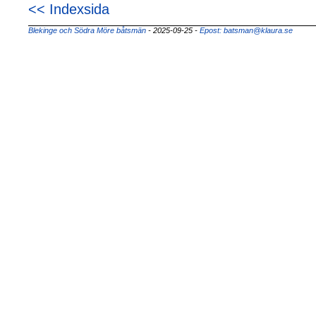
<< Indexsida
Blekinge och Södra Möre båtsmän
- 2025-09-25
-
Epost: batsman@klaura.se