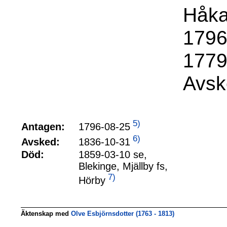
Håka
1796
1779
Avsk
5)
1796-08-25
Antagen:
6)
1836-10-31
Avsked:
Död:
1859-03-10 se,
Blekinge, Mjällby fs,
7)
Hörby
Äktenskap med
Olve Esbjörnsdotter (1763 - 1813)