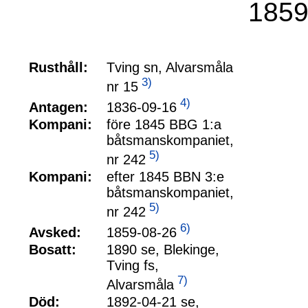
1859
Rusthåll:
Tving sn, Alvarsmåla
3)
nr 15
4)
1836-09-16
Antagen:
Kompani:
före 1845 BBG 1:a
båtsmanskompaniet,
5)
nr 242
Kompani:
efter 1845 BBN 3:e
båtsmanskompaniet,
5)
nr 242
6)
1859-08-26
Avsked:
Bosatt:
1890 se, Blekinge,
Tving fs,
7)
Alvarsmåla
Död:
1892-04-21 se,