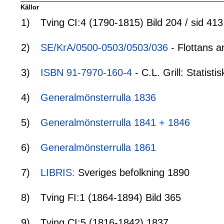
Källor
1)
Tving CI:4 (1790-1815) Bild 204 / sid 413
2)
SE/KrA/0500-0503/0503/036
- Flottans a
3)
ISBN 91-7970-160-4
- C.L. Grill: Statis
4)
Generalmönsterrulla 1836
5)
Generalmönsterrulla 1841 + 1846
6)
Generalmönsterrulla 1861
7)
LIBRIS:
Sveriges befolkning 1890
8)
Tving FI:1 (1864-1894) Bild 365
9)
Tving CI:5 (1816-1842) 1837