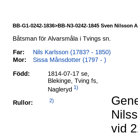
BB-G1-0242-1836>BB-N3-0242-1845 Sven Nilsson 
Båtsman för Alvarsmåla i Tvings sn.
Far:
Nils Karlsson (1783? - 1850)
Mor:
Sissa Månsdotter (1797 - )
Född:
1814-07-17 se,
Blekinge, Tving fs,
1)
Nagleryd
Gene
2)
Rullor:
Nils
vid 