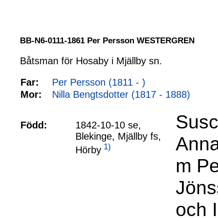
BB-N6-0111-1861 Per Persson WESTERGREN
Båtsman för Hosaby i Mjällby sn.
Far:
Per Persson (1811 - )
Mor:
Nilla Bengtsdotter (1817 - 1888)
Susc
Född:
1842-10-10 se,
Blekinge, Mjällby fs,
Anna 
1)
Hörby
m Pe
Jöns
och 