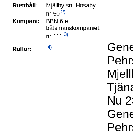
Rusthåll:
Mjällby sn, Hosaby
2)
nr 50
Kompani:
BBN 6:e
båtsmanskompaniet,
3)
nr 111
Gene
4)
Rullor:
Pehr
Mjel
Tjän
Nu 2
Gene
Pehr