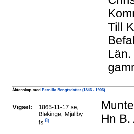
Komm
Till 
Befa
Län.
gamm
Äktenskap med
Pernilla Bengtsdotter (1846 - 1906)
Muntel
Vigsel:
1865-11-17 se,
Blekinge, Mjällby
Hn B. 
8)
fs