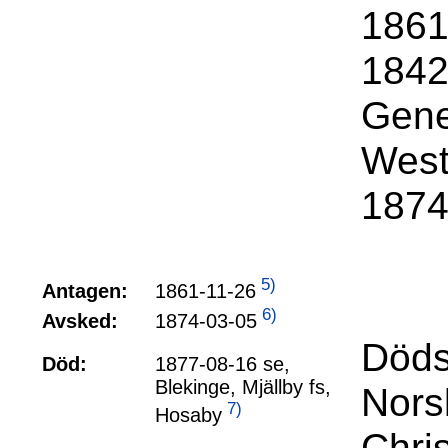
1861
1842
Gene
West
1874
5)
1861-11-26
Antagen:
6)
1874-03-05
Avsked:
Döds
Död:
1877-08-16 se,
Blekinge, Mjällby fs,
Nors
7)
Hosaby
Chris