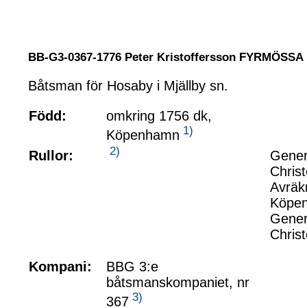
BB-G3-0367-1776 Peter Kristoffersson FYRMÖSSA
Båtsman för Hosaby i Mjällby sn.
Född:
omkring 1756 dk,
1)
Köpenhamn
2)
Rullor:
Gener
Chris
Avräk
Köpen
Gener
Chris
Kompani:
BBG 3:e
båtsmanskompaniet, nr
3)
367