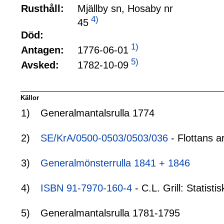
Rusthåll:
Mjällby sn, Hosaby nr
4)
45
Död:
1)
1776-06-01
Antagen:
5)
1782-10-09
Avsked:
Källor
1)
Generalmantalsrulla 1774
2)
SE/KrA/0500-0503/0503/036
- Flottans a
3)
Generalmönsterrulla 1841 + 1846
4)
ISBN 91-7970-160-4
- C.L. Grill: Statis
5)
Generalmantalsrulla 1781-1795