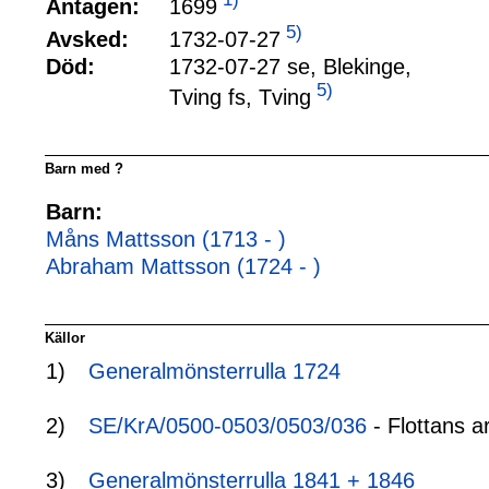
1699
Antagen:
5)
1732-07-27
Avsked:
Död:
1732-07-27 se, Blekinge,
5)
Tving fs, Tving
Barn med ?
Barn:
Måns Mattsson (1713 - )
Abraham Mattsson (1724 - )
Källor
1)
Generalmönsterrulla 1724
2)
SE/KrA/0500-0503/0503/036
- Flottans a
3)
Generalmönsterrulla 1841 + 1846