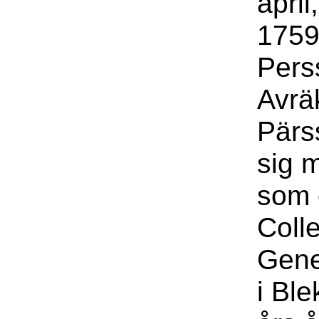
april
1759
Perss
Avrä
Pärss
sig 
som 
Coll
Gene
i Bl