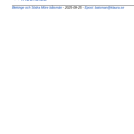
Blekinge och Södra Möre båtsmän
- 2025-09-25
-
Epost: batsman@klaura.se