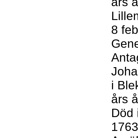
års 
Lille
8 feb
Gene
Anta
Joha
i Bl
års å
Död 
1763