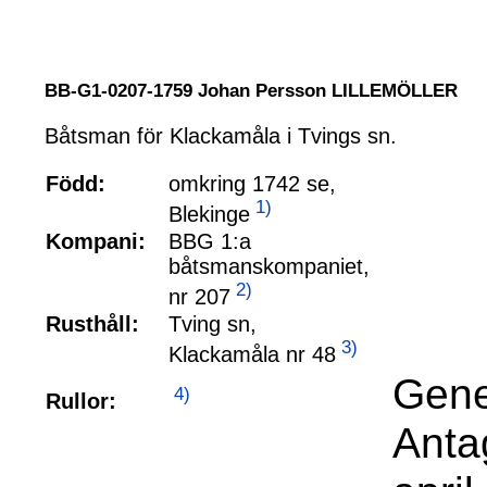
BB-G1-0207-1759 Johan Persson LILLEMÖLLER
Båtsman för Klackamåla i Tvings sn.
Född:
omkring 1742 se,
1)
Blekinge
Kompani:
BBG 1:a
båtsmanskompaniet,
2)
nr 207
Rusthåll:
Tving sn,
3)
Klackamåla nr 48
Gene
4)
Rullor:
Anta