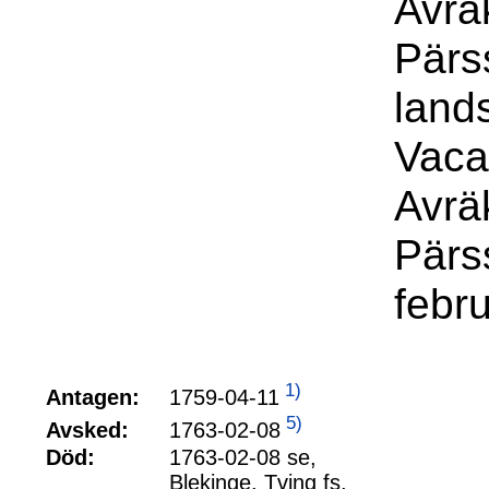
Avrä
Pärss
land
Vaca
Avrä
Pärs
febr
1)
1759-04-11
Antagen:
5)
1763-02-08
Avsked:
Död:
1763-02-08 se,
Blekinge, Tving fs,